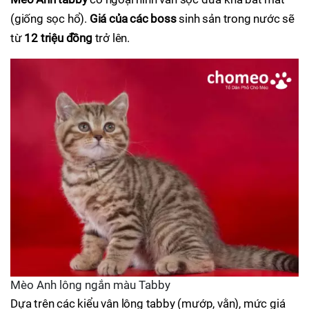
(giống sọc hổ).
Giá của các boss
sinh sản trong nước sẽ
từ
12 triệu đồng
trở lên.
Mèo Anh lông ngắn màu Tabby
Dựa trên các kiểu vân lông tabby (mướp, vằn), mức giá