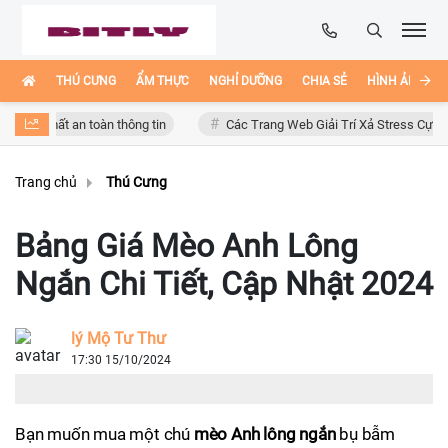
THÚ CƯNG
ẨM THỰC
NGHỈ DƯỠNG
CHIA SẺ
HÌNH ẢNH ĐẸ
ất an toàn thông tin
Các Trang Web Giải Trí Xả Stress Cực Hay Ho Trê
Trang chủ
Thú Cưng
Bảng Giá Mèo Anh Lông
Ngắn Chi Tiết, Cập Nhật 2024
lý Mộ Tư Thư
17:30 15/10/2024
Bạn muốn mua một chú
mèo Anh lông ngắn
bụ bẫm