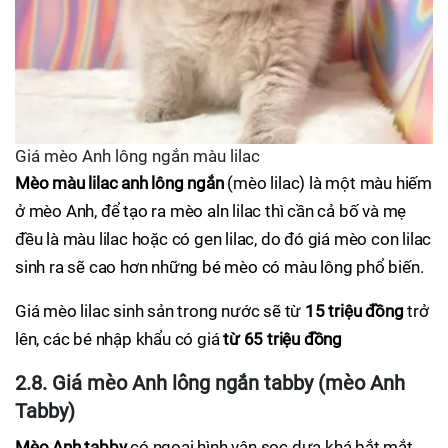
Giá mèo Anh lông ngắn màu lilac
M
èo màu lilac anh lông ngắn
(mèo lilac) là một màu hiếm
ở mèo Anh, để tạo ra mèo aln lilac thì cần cả bố và mẹ
đều là màu lilac hoặc có gen lilac, do đó giá mèo con lilac
sinh ra sẽ cao hơn những bé mèo có màu lông phổ biến.
Giá mèo lilac sinh sản trong nước sẽ từ
15 triệu đồng
trở
lên, các bé nhập khẩu có giá
từ 65 triệu đồng
2.8. Giá mèo Anh lông ngắn tabby (mèo Anh
Tabby)
Mèo Anh tabby
có ngoại hình vân sọc dưa khá bắt mắt