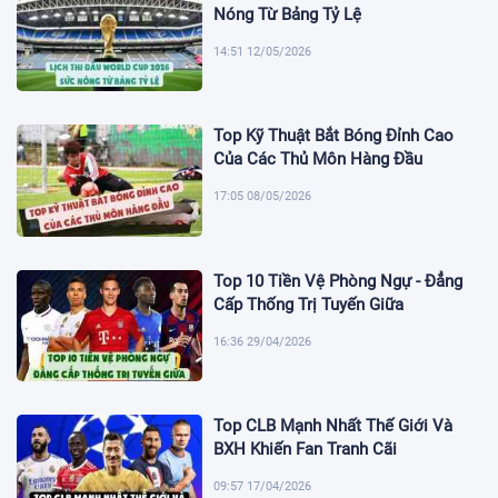
Nóng Từ Bảng Tỷ Lệ
14:51 12/05/2026
Top Kỹ Thuật Bắt Bóng Đỉnh Cao
Của Các Thủ Môn Hàng Đầu
17:05 08/05/2026
Top 10 Tiền Vệ Phòng Ngự - Đẳng
Cấp Thống Trị Tuyến Giữa
16:36 29/04/2026
Top CLB Mạnh Nhất Thế Giới Và
BXH Khiến Fan Tranh Cãi
09:57 17/04/2026