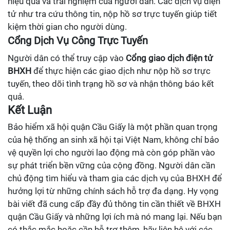
hiệu quả và trải nghiệm của người dân. Các dịch vụ điện
tử như tra cứu thông tin, nộp hồ sơ trực tuyến giúp tiết
kiệm thời gian cho người dùng.
Cổng Dịch Vụ Công Trực Tuyến
Người dân có thể truy cập vào
Cổng giao dịch điện tử
BHXH
để thực hiện các giao dịch như nộp hồ sơ trực
tuyến, theo dõi tình trạng hồ sơ và nhận thông báo kết
quả.
Kết Luận
Bảo hiểm xã hội quận Cầu Giấy là một phần quan trọng
của hệ thống an sinh xã hội tại Việt Nam, không chỉ bảo
vệ quyền lợi cho người lao động mà còn góp phần vào
sự phát triển bền vững của cộng đồng. Người dân cần
chủ động tìm hiểu và tham gia các dịch vụ của BHXH để
hưởng lợi từ những chính sách hỗ trợ đa dạng. Hy vọng
bài viết đã cung cấp đầy đủ thông tin cần thiết về BHXH
quận Cầu Giấy và những lợi ích mà nó mang lại. Nếu bạn
có thắc mắc hoặc cần hỗ trợ thêm, hãy liên hệ với các