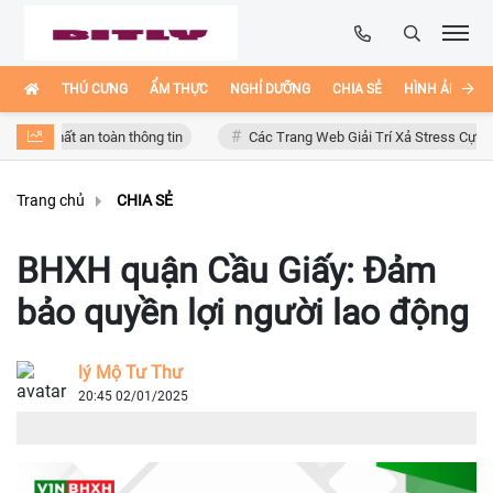
THÚ CƯNG
ẨM THỰC
NGHỈ DƯỠNG
CHIA SẺ
HÌNH ẢNH ĐẸ
 mất an toàn thông tin
Các Trang Web Giải Trí Xả Stress Cực Hay Ho T
Trang chủ
CHIA SẺ
BHXH quận Cầu Giấy: Đảm
bảo quyền lợi người lao động
lý Mộ Tư Thư
20:45 02/01/2025