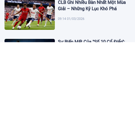
CLB Ghi Nhiều Bàn Nhất Một Mùa
Giải – Những Kỷ Lục Khó Phá
09:14 01/03/2026
Sự Biến Mất Của "Số 10 Cổ Điển":
Lời Chia Tay Những Nghệ Sĩ Cuối
Cùng
17:10 19/01/2026
Cập Nhật Tin Chuyển Nhượng
Chelsea nhắm Fermin Lopez
17:09 13/01/2026
Dàn Sao Trẻ Hứa Hẹn Bùng Nổ Tại
World Cup 2026