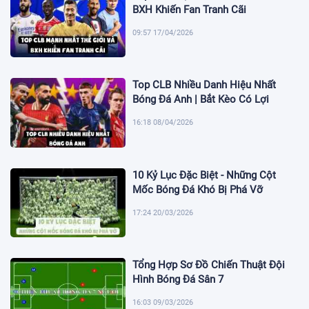
BXH Khiến Fan Tranh Cãi
09:57 17/04/2026
Top CLB Nhiều Danh Hiệu Nhất
Bóng Đá Anh | Bắt Kèo Có Lợi
16:18 08/04/2026
10 Kỷ Lục Đặc Biệt - Những Cột
Mốc Bóng Đá Khó Bị Phá Vỡ
17:24 20/03/2026
Tổng Hợp Sơ Đồ Chiến Thuật Đội
Hình Bóng Đá Sân 7
16:03 09/03/2026