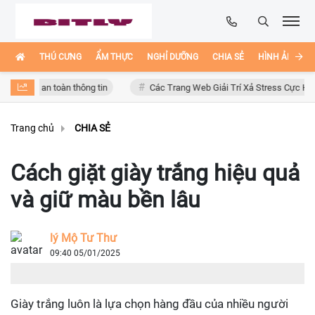
THÚ CƯNG
ẨM THỰC
NGHỈ DƯỠNG
CHIA SẺ
HÌNH ẢNH ĐẸ
 an toàn thông tin
Các Trang Web Giải Trí Xả Stress Cực Hay Ho Trên 
Trang chủ
CHIA SẺ
Cách giặt giày trắng hiệu quả
và giữ màu bền lâu
lý Mộ Tư Thư
09:40 05/01/2025
Giày trắng luôn là lựa chọn hàng đầu của nhiều người