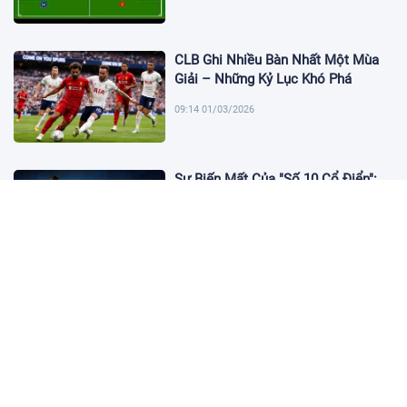
CLB Ghi Nhiều Bàn Nhất Một Mùa
Giải – Những Kỷ Lục Khó Phá
09:14 01/03/2026
Sự Biến Mất Của "Số 10 Cổ Điển":
Lời Chia Tay Những Nghệ Sĩ Cuối
Cùng
17:10 19/01/2026
Cập Nhật Tin Chuyển Nhượng
Chelsea nhắm Fermin Lopez
17:09 13/01/2026