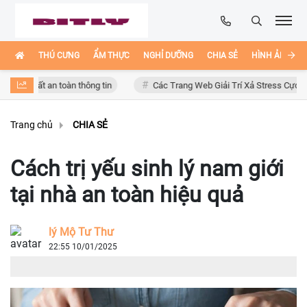
THÚ CƯNG
ẨM THỰC
NGHỈ DƯỠNG
CHIA SẺ
HÌNH ẢNH ĐẸ
ất an toàn thông tin
Các Trang Web Giải Trí Xả Stress Cực Hay Ho Trê
Trang chủ
CHIA SẺ
Cách trị yếu sinh lý nam giới
tại nhà an toàn hiệu quả
lý Mộ Tư Thư
22:55 10/01/2025