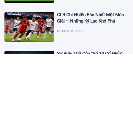
CLB Ghi Nhiều Bàn Nhất Một Mùa
Giải – Những Kỷ Lục Khó Phá
09:14 01/03/2026
Sự Biến Mất Của "Số 10 Cổ Điển":
Lời Chia Tay Những Nghệ Sĩ Cuối
Cùng
17:10 19/01/2026
Cập Nhật Tin Chuyển Nhượng
Chelsea nhắm Fermin Lopez
17:09 13/01/2026
Dàn Sao Trẻ Hứa Hẹn Bùng Nổ Tại