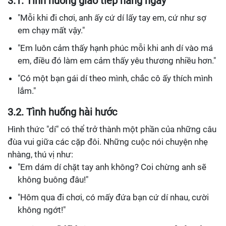
3.1.
Tình huống giao tiếp hằng ngày
"Mỗi khi đi chơi, anh ấy cứ dí lấy tay em, cứ như sợ
em chạy mất vậy."
"Em luôn cảm thấy hạnh phúc mỗi khi anh dí vào má
em, điều đó làm em cảm thấy yêu thương nhiều hơn."
"Có một bạn gái dí theo mình, chắc cô ấy thích mình
lắm."
3.2.
Tình huống hài hước
Hình thức "dí" có thể trở thành một phần của những câu
đùa vui giữa các cặp đôi. Những cuộc nói chuyện nhẹ
nhàng, thú vị như:
"Em dám dí chặt tay anh không? Coi chừng anh sẽ
không buông đâu!"
"Hôm qua đi chơi, có mấy đứa bạn cứ dí nhau, cười
không ngớt!"