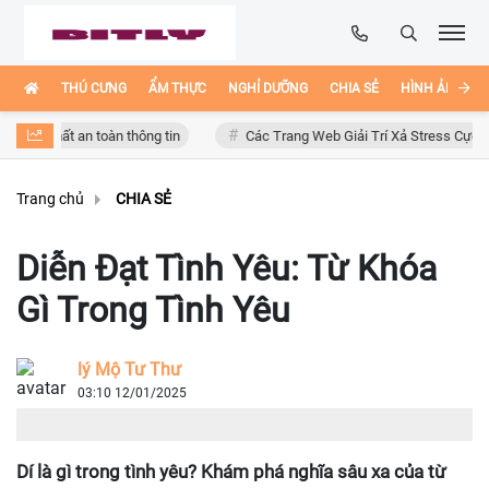
THÚ CƯNG
ẨM THỰC
NGHỈ DƯỠNG
CHIA SẺ
HÌNH ẢNH ĐẸ
mất an toàn thông tin
Các Trang Web Giải Trí Xả Stress Cực Hay Ho Tr
Trang chủ
CHIA SẺ
Diễn Đạt Tình Yêu: Từ Khóa
Gì Trong Tình Yêu
lý Mộ Tư Thư
03:10 12/01/2025
Dí là gì trong tình yêu? Khám phá nghĩa sâu xa của từ