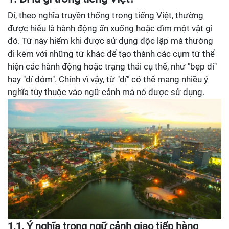
Dí, theo nghĩa truyền thống trong tiếng Việt, thường
được hiểu là hành động ấn xuống hoặc dìm một vật gì
đó. Từ này hiếm khi được sử dụng độc lập mà thường
đi kèm với những từ khác để tạo thành các cụm từ thể
hiện các hành động hoặc trạng thái cụ thể, như "bẹp dí"
hay "dí dỏm". Chính vì vậy, từ "dí" có thể mang nhiều ý
nghĩa tùy thuộc vào ngữ cảnh mà nó được sử dụng.
1.1.
Ý nghĩa trong ngữ cảnh giao tiếp hàng