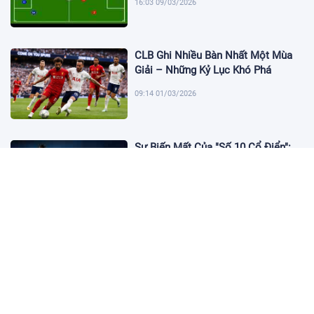
16:03 09/03/2026
CLB Ghi Nhiều Bàn Nhất Một Mùa
Giải – Những Kỷ Lục Khó Phá
09:14 01/03/2026
Sự Biến Mất Của "Số 10 Cổ Điển":
Lời Chia Tay Những Nghệ Sĩ Cuối
Cùng
17:10 19/01/2026
Cập Nhật Tin Chuyển Nhượng
Chelsea nhắm Fermin Lopez
17:09 13/01/2026