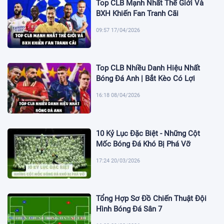
Top CLB Mạnh Nhất Thế Giới Và
BXH Khiến Fan Tranh Cãi
09:57 17/04/2026
Top CLB Nhiều Danh Hiệu Nhất
Bóng Đá Anh | Bắt Kèo Có Lợi
16:18 08/04/2026
10 Kỷ Lục Đặc Biệt - Những Cột
Mốc Bóng Đá Khó Bị Phá Vỡ
17:24 20/03/2026
Tổng Hợp Sơ Đồ Chiến Thuật Đội
Hình Bóng Đá Sân 7