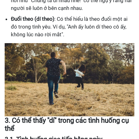
nói như "Chúng ta dí nhau nhé!" có thể ngụ ý rằng hai
người sẽ luôn ở bên cạnh nhau.
Đuổi theo (dí theo)
: Có thể hiểu là theo đuổi một ai
đó trong tình yêu. Ví dụ, "Anh ấy luôn dí theo cô ấy,
không lúc nào rời mắt".
3.
Có thể thấy "dí" trong các tình huống cụ
thể