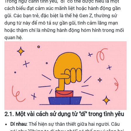
Trong ngữ cảnh tình yêu, "dí" có thể được hiểu là một
cách biểu đạt cảm xúc mãnh liệt hoặc hành động gần
gũi. Các bạn trẻ, đặc biệt là thế hệ Gen Z, thường sử
dụng từ này để mô tả sự gần gũi, tình cảm lãng mạn
hoặc thậm chí là những hành động hóm hỉnh trong mối
quan hệ.
2.1.
Một vài cách sử dụng từ "dí" trong tình yêu
Dí nhau
: Thể hiện sự thân thiết giữa hai người. Câu