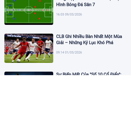
Hình Bóng Đá Sân 7
16:03 09/03/2026
CLB Ghi Nhiều Bàn Nhất Một Mùa
Giải – Những Kỷ Lục Khó Phá
09:14 01/03/2026
Sự Biến Mất Của "Số 10 Cổ Điển":
Lời Chia Tay Những Nghệ Sĩ Cuối
Cùng
17:10 19/01/2026
Cập Nhật Tin Chuyển Nhượng
Chelsea nhắm Fermin Lopez
17:09 13/01/2026