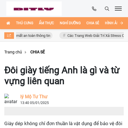
THÚ CƯNG
ẨM THỰC
NGHỈ DƯỠNG
CHIA SẺ
HÌNH ẢNH ĐẸ
ơ mất an toàn thông tin
Các Trang Web Giải Trí Xả Stress Cực Hay Ho 
Trang chủ
CHIA SẺ
Đôi giày tiếng Anh là gì và từ
vựng liên quan
lý Mộ Tư Thư
13:40 05/01/2025
Giày dép không chỉ đơn thuần là vật dụng để bảo vệ đôi