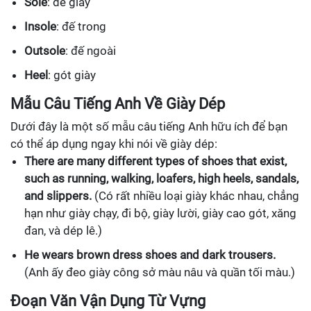
Sole
: đế giày
Insole
: đế trong
Outsole
: đế ngoài
Heel
: gót giày
Mẫu Câu Tiếng Anh Về Giày Dép
Dưới đây là một số mẫu câu tiếng Anh hữu ích để bạn
có thể áp dụng ngay khi nói về giày dép:
There are many different types of shoes that exist,
such as running, walking, loafers, high heels, sandals,
and slippers.
(Có rất nhiều loại giày khác nhau, chẳng
hạn như giày chạy, đi bộ, giày lười, giày cao gót, xăng
đan, và dép lê.)
He wears brown dress shoes and dark trousers.
(Anh ấy đeo giày công sở màu nâu và quần tối màu.)
Đoạn Văn Vận Dụng Từ Vựng