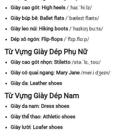
Giày cao gót
:
High heels
/ˌhaɪ ˈhiːlz/
Giày búp bê
:
Ballet flats
/ˈbæleɪt flæts/
Giày leo núi
:
Hiking boots
/ˈhaɪkɪŋ buːts/
Dép xỏ ngón
:
Flip-flops
/ˈflɪp.flɑːp/
Từ Vựng Giày Dép Phụ Nữ
Giày cao gót nhọn
:
Stiletto
/stə.ˈlɛ.ˌtoʊ/
Giày có quai ngang
:
Mary Jane
/mer.i dʒeɪn/
Giày da
:
Leather shoes
Từ Vựng Giày Dép Nam
Giày da nam
:
Dress shoes
Giày thể thao
:
Athletic shoes
Giày lười
:
Loafer shoes