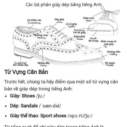
Từ Vựng Căn Bản
Trước hết, chúng ta hãy điểm qua một số từ vựng căn
bản về giày dép trong tiếng Anh:
Giày
:
Shoes
/ʃuː/
Dép
:
Sandals
/ˈsæn.dəl/
Giày thể thao
:
Sport shoes
/spɔːrt//ʃuː/