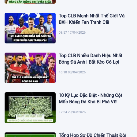
Top CLB Mạnh Nhất Thế Giới Và
BXH Khiến Fan Tranh Cãi
09:57 17/04/2026
Top CLB Nhiều Danh Hiệu Nhất
Bóng Đá Anh | Bắt Kèo Có Lợi
16:18 08/04/2026
10 Kỷ Lục Đặc Biệt - Những Cột
Mốc Bóng Đá Khó Bị Phá Vỡ
17:24 20/03/2026
Tổng Hợp Sơ Đồ Chiến Thuật Đội