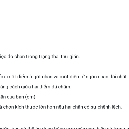
iệc đo chân trong trạng thái thư giãn.
ểm: một điểm ở gót chân và một điểm ở ngón chân dài nhất.
oảng cách giữa hai điểm đã chấm.
hân của bạn (cm).
 và chọn kích thước lớn hơn nếu hai chân có sự chênh lệch.
thước, bạn có thể áp dụng bảng size giày nam hiện có trong 