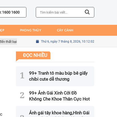
e: 1600 1600
ĐẸP
PHONG THỦY
CÂY CẢNH
hất bại của Bồ Đào Nha
Thứ 6, ngày 7 tháng 8, 2026, 10:12:03
Sai lầm của Kim Seung-gyu trong trận gặp Mex
ĐỌC NHIỀU
99+ Tranh tô màu búp bê giấy
chibi cute dễ thương
99+ Ảnh Gái Xinh Cởi Đồ
Không Che Khoe Thân Cực Hot
Ảnh gái tây khoe hàng,Hình Gái
ực