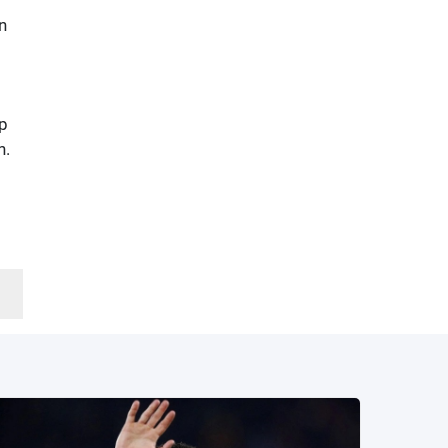
n
ợp
n.