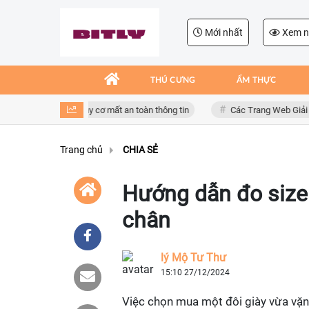
Mới nhất
Xem n
THÚ CƯNG
ẨM THỰC
 dụng giả mạo, nguy cơ mất an toàn thông tin
Các Trang Web Giải Trí X
Trang chủ
CHIA SẺ
Hướng dẫn đo size 
chân
lý Mộ Tư Thư
15:10 27/12/2024
Việc chọn mua một đôi giày vừa vặn