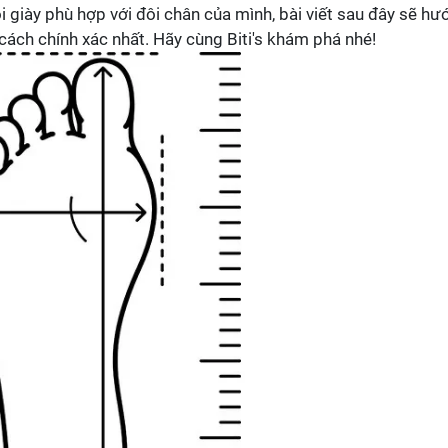
giày phù hợp với đôi chân của mình, bài viết sau đây sẽ hư
ách chính xác nhất. Hãy cùng Biti's khám phá nhé!