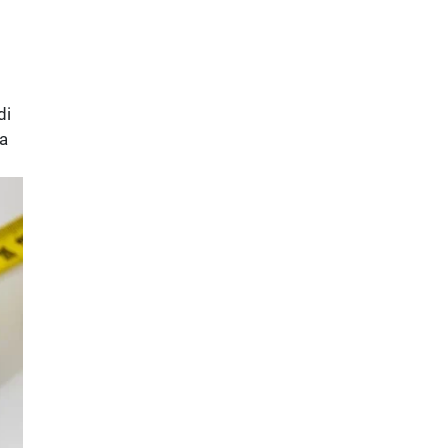
di
ra