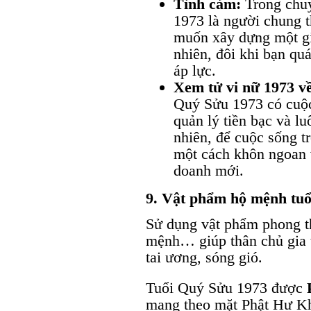
Tình cảm:
Trong chu
1973 là người chung 
muốn xây dựng một gi
nhiên, đôi khi bạn qu
áp lực.
Xem tử vi nữ 1973 về
Quý Sửu 1973 có cuộc
quản lý tiền bạc và l
nhiên, để cuộc sống t
một cách khôn ngoan 
doanh mới.
9. Vật phẩm hộ mệnh tu
Sử dụng vật phẩm phong t
mệnh… giúp thân chủ gia t
tai ương, sóng gió.
Tuổi Quý Sửu 1973 được
mang theo mặt Phật Hư Kh