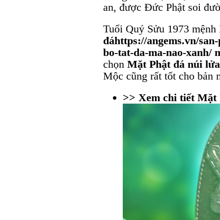
an, được Đức Phật soi đườn
Tuổi Quý Sửu 1973 mệnh
đáhttps://angems.vn/sa
bo-tat-da-ma-nao-xanh/ 
chọn
Mặt Phật đá núi lử
Mộc cũng rất tốt cho bản
>> Xem chi tiết Mặt