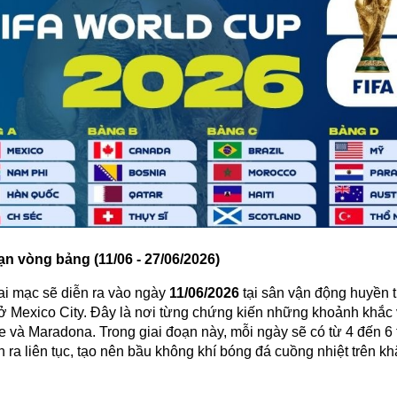
ạn vòng bảng (11/06 - 27/06/2026)
ai mạc sẽ diễn ra vào ngày 
11/06/2026
 tại sân vận động huyền t
ở Mexico City. Đây là nơi từng chứng kiến những khoảnh khắc v
e và Maradona. Trong giai đoạn này, mỗi ngày sẽ có từ 4 đến 6 t
n ra liên tục, tạo nên bầu không khí bóng đá cuồng nhiệt trên kh