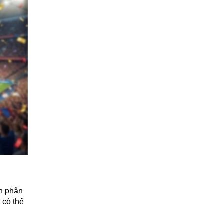
h phân 
 có thể 