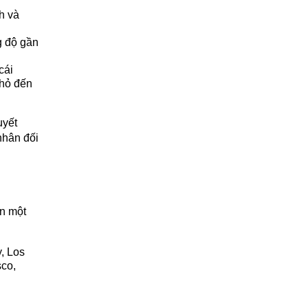
 và 
 độ gần 
ái 
hỏ đến 
yết 
hân đối 
n một 
, Los 
co, 