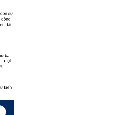
 đón sự 
 đồng 
kéo dài 
hứ ba 
 – một 
ng.
ự kiến 