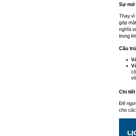
Sự mở 
Thay vì
góp mặt
nghĩa vớ
trong k
Cấu trú
V
Vò
có
vò
Chi tiế
Để ngườ
cho các 