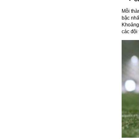
Mỗi thà
bậc nhấ
Khoảng 
các đội