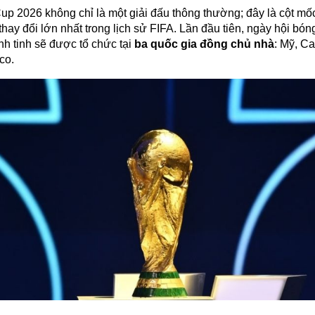
up 2026 không chỉ là một giải đấu thông thường; đây là cột mố
hay đổi lớn nhất trong lịch sử FIFA. Lần đầu tiên, ngày hội bóng
nh tinh sẽ được tổ chức tại 
ba quốc gia đồng chủ nhà
: Mỹ, Ca
co.