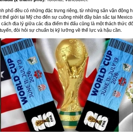
nh phố đều có những đặc trưng riêng, từ những sân vận động hi
t thế giới tại Mỹ cho đến sự cuồng nhiệt đầy bản sắc tại Mexico.
cách địa lý giữa các địa điểm thi đấu cũng là một thách thức đối
 tuyển, đòi hỏi sự chuẩn bị kỹ lưỡng về thể lực và hậu cần.