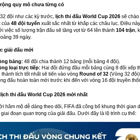
rộng quy mô chưa từng có
 32 đội như các kỳ trước, 
lịch thi đấu World Cup 2026
 sẽ chào
 của 
48 đội tuyển
 xuất sắc nhất từ khắp các châu lục. Điều này
i việc số lượng trận đấu sẽ tăng vọt từ 64 lên thành 
104 trận
, 
hoảng 39 ngày.
c giải đấu mới
òng bảng:
 48 đội chia thành 12 bảng (mỗi bảng 4 đội).
ng loại trực tiếp:
 Hai đội đứng đầu mỗi bảng cùng 8 đội xếp t
 thành tích tốt nhất sẽ tiến vào vòng 
Round of 32
 (Vòng 32 đội)
ng đấu hoàn toàn mới trước khi đến với vòng 16 đội truyền thố
t lịch thi đấu World Cup 2026 mới nhất
i hâm mộ dễ dàng theo dõi, FIFA đã công bố khung thời gian d
giai đoạn quan trọng của giải đấu. Dưới đây là lộ trình cụ thể: