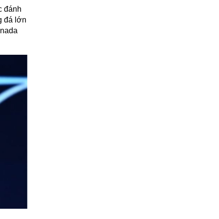
c đánh 
 đá lớn 
nada 