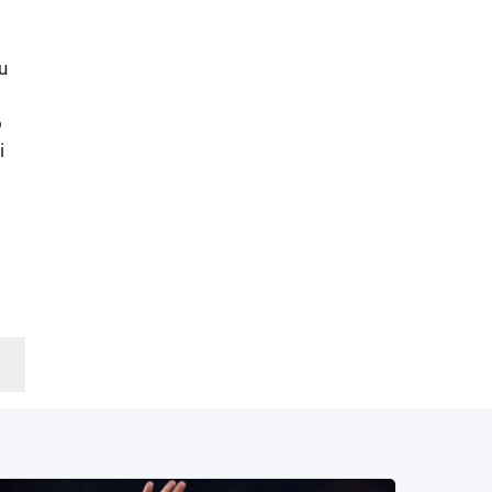
u
o
i