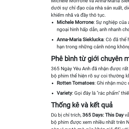
Michele Morrone và Anna-Maria Siek
dưới sự chỉ đạo của nhà sản xuất, di
khiếm nhã và đầy thô tục.
Michele Morrone
: Sự nghiệp của 
ngoại hình hấp dẫn, anh nhanh c
Anna-Maria Sieklucka
: Cô đã thể
hạn trong những cảnh nóng không 
Phê bình từ giới chuyên 
365 Ngày Yêu Anh đã nhận được rất nh
bộ phim thể hiện rõ sự coi thường k
Rotten Tomatoes
: Ghi nhận mức 
Variety
: Gọi đây là "rác phẩm" thi
Thống kê và kết quả
Dù bị chỉ trích,
365 Days: This Day
vẫ
bộ phim được xem nhiều nhất trên N