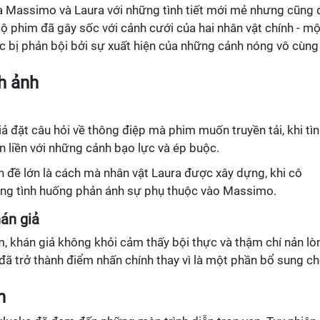
ủa Massimo và Laura với những tình tiết mới mẻ nhưng cũng 
bộ phim đã gây sốc với cảnh cưới của hai nhân vật chính - mộ
ức bị phản bội bởi sự xuất hiện của những cảnh nóng vô cùng
h ảnh
iả đặt câu hỏi về thông điệp mà phim muốn truyền tải, khi tì
n liền với những cảnh bạo lực và ép buộc.
n đề lớn là cách mà nhân vật Laura được xây dựng, khi cô
ững tình huống phản ánh sự phụ thuộc vào Massimo.
án giả
, khán giả không khỏi cảm thấy bội thực và thậm chí nản lò
đã trở thành điểm nhấn chính thay vì là một phần bổ sung c
n