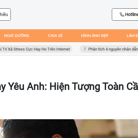
hiều
Hotlin
NGHỈ DƯỠNG
CHIA SẺ
HÌNH ẢNH ĐẸP
LÀM 
 Stress Cực Hay Ho Trên Internet
Phân tích 4 nguyên nhân dẫn đến th
y Yêu Anh: Hiện Tượng Toàn C