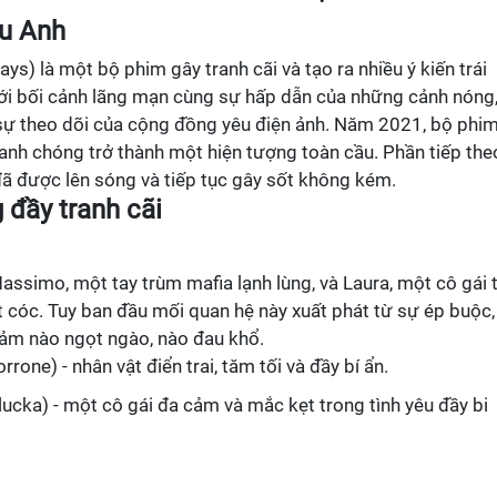
êu Anh
s) là một bộ phim gây tranh cãi và tạo ra nhiều ý kiến trái
 Với bối cảnh lãng mạn cùng sự hấp dẫn của những cảnh nóng
sự theo dõi của cộng đồng yêu điện ảnh. Năm 2021, bộ phi
nhanh chóng trở thành một hiện tượng toàn cầu. Phần tiếp the
ã được lên sóng và tiếp tục gây sốt không kém.
 đầy tranh cãi
ssimo, một tay trùm mafia lạnh lùng, và Laura, một cô gái 
ắt cóc. Tuy ban đầu mối quan hệ này xuất phát từ sự ép buộc,
 cảm nào ngọt ngào, nào đau khổ.
one) - nhân vật điển trai, tăm tối và đầy bí ẩn.
lucka) - một cô gái đa cảm và mắc kẹt trong tình yêu đầy bi