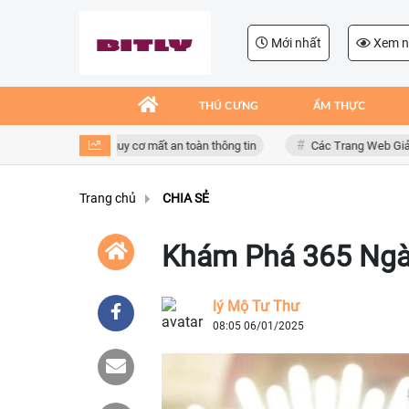
Mới nhất
Xem n
THÚ CƯNG
ẨM THỰC
dụng giả mạo, nguy cơ mất an toàn thông tin
Các Trang Web Giải Trí Xả
Trang chủ
CHIA SẺ
Khám Phá 365 Ngà
lý Mộ Tư Thư
08:05 06/01/2025