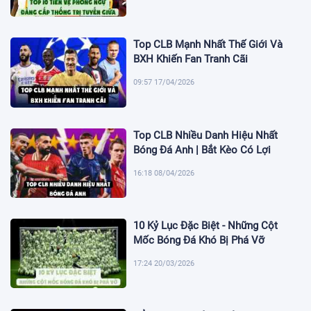
Top CLB Mạnh Nhất Thế Giới Và
BXH Khiến Fan Tranh Cãi
09:57 17/04/2026
Top CLB Nhiều Danh Hiệu Nhất
Bóng Đá Anh | Bắt Kèo Có Lợi
16:18 08/04/2026
10 Kỷ Lục Đặc Biệt - Những Cột
Mốc Bóng Đá Khó Bị Phá Vỡ
17:24 20/03/2026