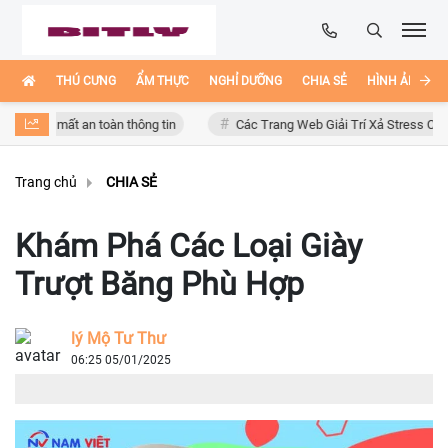
THÚ CƯNG
ẨM THỰC
NGHỈ DƯỠNG
CHIA SẺ
HÌNH ẢNH ĐẸ
 mất an toàn thông tin
Các Trang Web Giải Trí Xả Stress Cực Hay Ho T
Trang chủ
CHIA SẺ
Khám Phá Các Loại Giày
Trượt Băng Phù Hợp
lý Mộ Tư Thư
06:25 05/01/2025