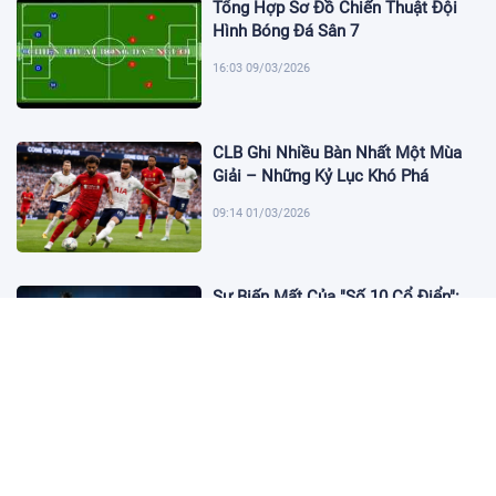
Tổng Hợp Sơ Đồ Chiến Thuật Đội
Hình Bóng Đá Sân 7
16:03 09/03/2026
CLB Ghi Nhiều Bàn Nhất Một Mùa
Giải – Những Kỷ Lục Khó Phá
09:14 01/03/2026
Sự Biến Mất Của "Số 10 Cổ Điển":
Lời Chia Tay Những Nghệ Sĩ Cuối
Cùng
17:10 19/01/2026
Cập Nhật Tin Chuyển Nhượng
Chelsea nhắm Fermin Lopez