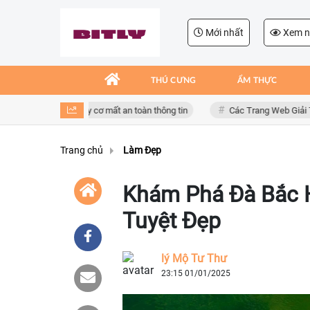
Mới nhất
Xem n
THÚ CƯNG
ẨM THỰC
ng giả mạo, nguy cơ mất an toàn thông tin
Các Trang Web Giải Trí Xả S
Trang chủ
Làm Đẹp
Khám Phá Đà Bắc H
Tuyệt Đẹp
lý Mộ Tư Thư
23:15 01/01/2025