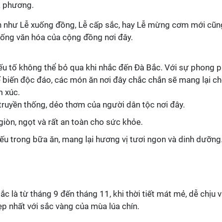
a phương.
ên như Lễ xuống đồng, Lễ cấp sắc, hay Lễ mừng cơm mới cũn
ống văn hóa của cộng đồng nơi đây.
u tố không thể bỏ qua khi nhắc đến Đà Bắc. Với sự phong 
ế biến độc đáo, các món ăn nơi đây chắc chắn sẽ mang lại c
m xúc.
truyền thống, dẻo thơm của người dân tộc nơi đây.
, giòn, ngọt và rất an toàn cho sức khỏe.
iếu trong bữa ăn, mang lại hương vị tươi ngon và dinh dưỡng
c là từ tháng 9 đến tháng 11, khi thời tiết mát mẻ, dễ chịu 
ẹp nhất với sắc vàng của mùa lúa chín.