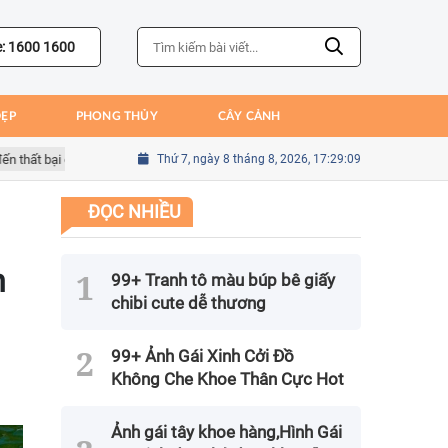
e: 1600 1600
ĐẸP
PHONG THỦY
CÂY CẢNH
 bại của Bồ Đào Nha
Thứ 7, ngày 8 tháng 8, 2026, 17:29:11
Sai lầm của Kim Seung-gyu trong trận gặp Mexic
ĐỌC NHIỀU
n
99+ Tranh tô màu búp bê giấy
chibi cute dễ thương
99+ Ảnh Gái Xinh Cởi Đồ
Không Che Khoe Thân Cực Hot
Ảnh gái tây khoe hàng,Hình Gái