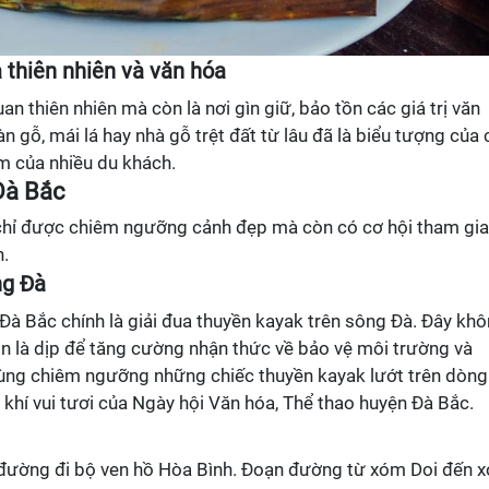
 thiên nhiên và văn hóa
an thiên nhiên mà còn là nơi gìn giữ, bảo tồn các giá trị văn
 gỗ, mái lá hay nhà gỗ trệt đất từ lâu đã là biểu tượng của 
âm của nhiều du khách.
Đà Bắc
 chỉ được chiêm ngưỡng cảnh đẹp mà còn có cơ hội tham gia
n.
ng Đà
 Đà Bắc chính là giải đua thuyền kayak trên sông Đà. Đây kh
n là dịp để tăng cường nhận thức về bảo vệ môi trường và
ùng chiêm ngưỡng những chiếc thuyền kayak lướt trên dòng
khí vui tươi của Ngày hội Văn hóa, Thể thao huyện Đà Bắc.
n đường đi bộ ven hồ Hòa Bình. Đoạn đường từ xóm Doi đến 