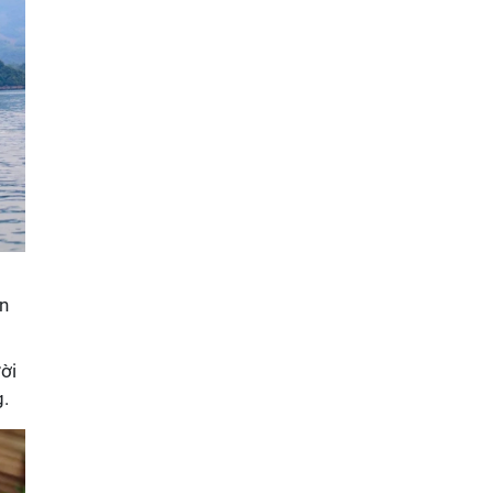
ên
ời
g.