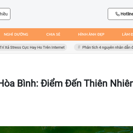
hiều
Hotlin
NGHỈ DƯỠNG
CHIA SẺ
HÌNH ẢNH ĐẸP
LÀM 
tress Cực Hay Ho Trên Internet
Phân tích 4 nguyên nhân dẫn đến thất
òa Bình: Điểm Đến Thiên Nhiê