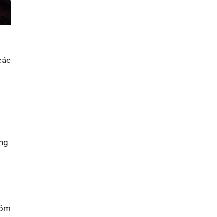
các
ông
xóm