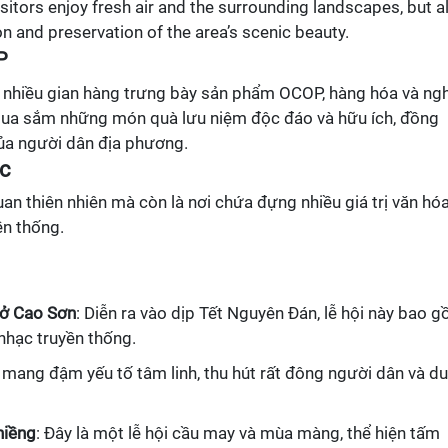
sitors enjoy fresh air and the surrounding landscapes, but a
 and preservation of the area’s scenic beauty.
P
ấy nhiều gian hàng trưng bày sản phẩm OCOP, hàng hóa và ng
 mua sắm những món quà lưu niệm độc đáo và hữu ích, đồng
của người dân địa phương.
ắc
an thiên nhiên mà còn là nơi chứa đựng nhiều giá trị văn hó
ền thống.
 ở Cao Sơn
: Diễn ra vào dịp Tết Nguyên Đán, lễ hội này bao 
nhạc truyền thống.
i mang đậm yếu tố tâm linh, thu hút rất đông người dân và du
hiềng
: Đây là một lễ hội cầu may và mùa màng, thể hiện tấm