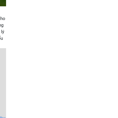
cho
ng
 lý
ểu