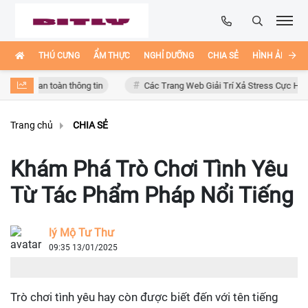
THÚ CƯNG
ẨM THỰC
NGHỈ DƯỠNG
CHIA SẺ
HÌNH ẢNH ĐẸ
an toàn thông tin
Các Trang Web Giải Trí Xả Stress Cực Hay Ho Trên I
Trang chủ
CHIA SẺ
Khám Phá Trò Chơi Tình Yêu
Từ Tác Phẩm Pháp Nổi Tiếng
lý Mộ Tư Thư
09:35 13/01/2025
Trò chơi tình yêu hay còn được biết đến với tên tiếng