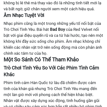
không bị lê thê mà thay vào đó là những tình tiết mới lạ
và bất ngờ, giữ chân người xem một cách hiệu quả.
Âm Nhạc Tuyệt Vời
Nhạc phim cũng là một trong những yếu tố nổi bật của
Trò Chơi Tình Yêu. Bài hát
Bad Boy
của Red Velvet nổi
bật với giai điệu quyến rũ và ca từ hài hước, tạo nên một
không khí đầy sức sống cho phim. Âm nhạc không chỉ
khiến các nhân vật trở nên sống động mà còn phản ánh
chính xác tâm tư của họ.
Một So Sánh Có Thể Tham Khảo
Trò Chơi Tình Yêu So Với Các Phim Tình Cảm
Khác
Phim tình cảm Hàn Quốc từ lâu đã chiếm được cảm
tình của khán giả nhưng Trò Chơi Tình Yêu mang đến
một làn gió mới với phong cách thể hiện khác biệt.
Nhân vật được xây dựng xúc động, tình huống gần gũi
và có chiều sâu cảm xúc hơn hẳn rất nhiều bộ phim tình