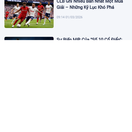
CLB Ghi Nhiều Bàn Nhất Một Mùa
Giải – Những Kỷ Lục Khó Phá
09:14 01/03/2026
Sự Biến Mất Của "Số 10 Cổ Điển":
Lời Chia Tay Những Nghệ Sĩ Cuối
Cùng
17:10 19/01/2026
Cập Nhật Tin Chuyển Nhượng
Chelsea nhắm Fermin Lopez
17:09 13/01/2026
Dàn Sao Trẻ Hứa Hẹn Bùng Nổ Tại
World Cup 2026