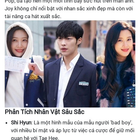
Pop, đã tạo nên một mối tình đầy sức hút trên màn ảnh.
Joy không chỉ nổi bật với nhan sắc xinh đẹp mà còn với
tài năng ca hát xuất sắc.
Phân Tích Nhân Vật Sâu Sắc
Shi Hyun
: Là một hình mẫu của mẫu người 'bad boy',
với nhiều bí mật và áp lực từ việc cá cược để giữ mối
quan hệ với Tae Hee.