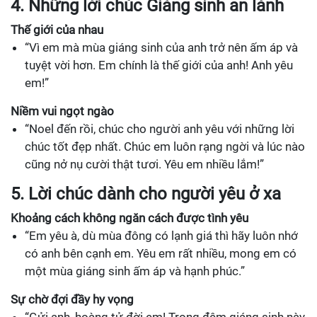
4. Những lời chúc Giáng sinh an lành
Thế giới của nhau
“Vì em mà mùa giáng sinh của anh trở nên ấm áp và
tuyệt vời hơn. Em chính là thế giới của anh! Anh yêu
em!”
Niềm vui ngọt ngào
“Noel đến rồi, chúc cho người anh yêu với những lời
chúc tốt đẹp nhất. Chúc em luôn rạng ngời và lúc nào
cũng nở nụ cười thật tươi. Yêu em nhiều lắm!”
5. Lời chúc dành cho người yêu ở xa
Khoảng cách không ngăn cách được tình yêu
“Em yêu à, dù mùa đông có lạnh giá thì hãy luôn nhớ
có anh bên cạnh em. Yêu em rất nhiều, mong em có
một mùa giáng sinh ấm áp và hạnh phúc.”
Sự chờ đợi đầy hy vọng
“Gửi anh, hoàng tử đời em! Trong đêm giáng sinh này,