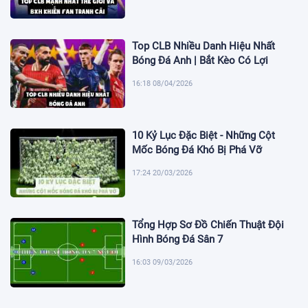
Top CLB Nhiều Danh Hiệu Nhất
Bóng Đá Anh | Bắt Kèo Có Lợi
16:18 08/04/2026
10 Kỷ Lục Đặc Biệt - Những Cột
Mốc Bóng Đá Khó Bị Phá Vỡ
17:24 20/03/2026
Tổng Hợp Sơ Đồ Chiến Thuật Đội
Hình Bóng Đá Sân 7
16:03 09/03/2026