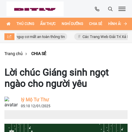
THÚ CƯNG
ẨM THỰC
NGHỈ DƯỠNG
CHIA SẺ
HÌNH ẢNH ĐẸ
, nguy cơ mất an toàn thông tin
Các Trang Web Giải Trí Xả Stress Cực
Trang chủ
CHIA SẺ
Lời chúc Giáng sinh ngọt
ngào cho người yêu
lý Mộ Tư Thư
05:10 12/01/2025