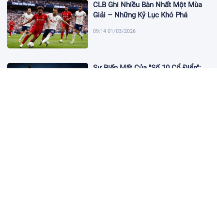
CLB Ghi Nhiều Bàn Nhất Một Mùa
Giải – Những Kỷ Lục Khó Phá
09:14 01/03/2026
Sự Biến Mất Của "Số 10 Cổ Điển":
Lời Chia Tay Những Nghệ Sĩ Cuối
Cùng
17:10 19/01/2026
Cập Nhật Tin Chuyển Nhượng
Chelsea nhắm Fermin Lopez
17:09 13/01/2026
Dàn Sao Trẻ Hứa Hẹn Bùng Nổ Tại
World Cup 2026