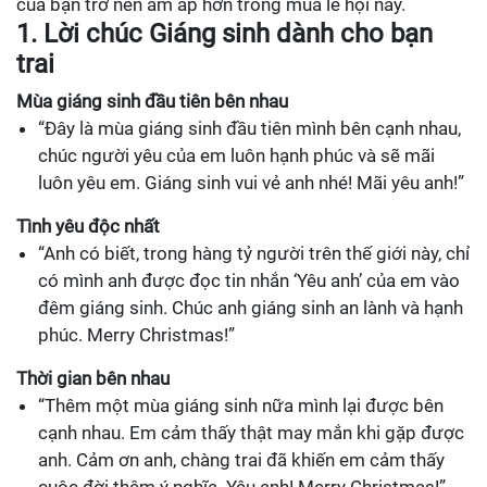
của bạn trở nên ấm áp hơn trong mùa lễ hội này.
1. Lời chúc Giáng sinh dành cho bạn
trai
Mùa giáng sinh đầu tiên bên nhau
“Đây là mùa giáng sinh đầu tiên mình bên cạnh nhau,
chúc người yêu của em luôn hạnh phúc và sẽ mãi
luôn yêu em. Giáng sinh vui vẻ anh nhé! Mãi yêu anh!”
Tình yêu độc nhất
“Anh có biết, trong hàng tỷ người trên thế giới này, chỉ
có mình anh được đọc tin nhắn ‘Yêu anh’ của em vào
đêm giáng sinh. Chúc anh giáng sinh an lành và hạnh
phúc. Merry Christmas!”
Thời gian bên nhau
“Thêm một mùa giáng sinh nữa mình lại được bên
cạnh nhau. Em cảm thấy thật may mắn khi gặp được
anh. Cảm ơn anh, chàng trai đã khiến em cảm thấy
cuộc đời thêm ý nghĩa. Yêu anh! Merry Christmas!”