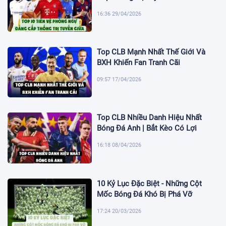
16:36 29/04/2026
Top CLB Mạnh Nhất Thế Giới Và
BXH Khiến Fan Tranh Cãi
09:57 17/04/2026
Top CLB Nhiều Danh Hiệu Nhất
Bóng Đá Anh | Bắt Kèo Có Lợi
16:18 08/04/2026
10 Kỷ Lục Đặc Biệt - Những Cột
Mốc Bóng Đá Khó Bị Phá Vỡ
17:24 20/03/2026