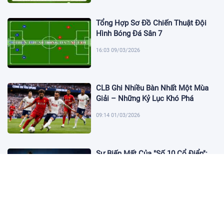
Tổng Hợp Sơ Đồ Chiến Thuật Đội
Hình Bóng Đá Sân 7
16:03 09/03/2026
CLB Ghi Nhiều Bàn Nhất Một Mùa
Giải – Những Kỷ Lục Khó Phá
09:14 01/03/2026
Sự Biến Mất Của "Số 10 Cổ Điển":
Lời Chia Tay Những Nghệ Sĩ Cuối
Cùng
17:10 19/01/2026
Cập Nhật Tin Chuyển Nhượng