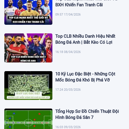
BXH Khiến Fan Tranh Cãi
09:57 17/04/2026
Top CLB Nhiều Danh Hiệu Nhất
Bóng Đá Anh | Bắt Kèo Có Lợi
16:18 08/04/2026
10 Kỷ Lục Đặc Biệt - Những Cột
Mốc Bóng Đá Khó Bị Phá Vỡ
17:24 20/03/2026
Tổng Hợp Sơ Đồ Chiến Thuật Đội
Hình Bóng Đá Sân 7
16:03 09/03/2026