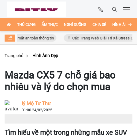
THÚ CƯNG
ẨM THỰC
NGHỈ DƯỠNG
CHIA SẺ
HÌNH ẢNH ĐẸ
ơ mất an toàn thông tin
Các Trang Web Giải Trí Xả Stress Cực Hay Ho 
Trang chủ
Hình Ảnh Đẹp
Mazda CX5 7 chỗ giá bao
nhiêu và lý do chọn mua
lý Mộ Tư Thư
01:00 24/02/2025
Tìm hiểu về một trong những mẫu xe SUV