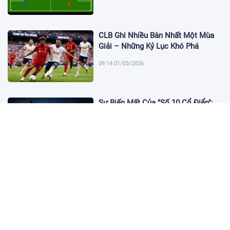
CLB Ghi Nhiều Bàn Nhất Một Mùa
Giải – Những Kỷ Lục Khó Phá
09:14 01/03/2026
Sự Biến Mất Của "Số 10 Cổ Điển":
Lời Chia Tay Những Nghệ Sĩ Cuối
Cùng
17:10 19/01/2026
Cập Nhật Tin Chuyển Nhượng
Chelsea nhắm Fermin Lopez
17:09 13/01/2026