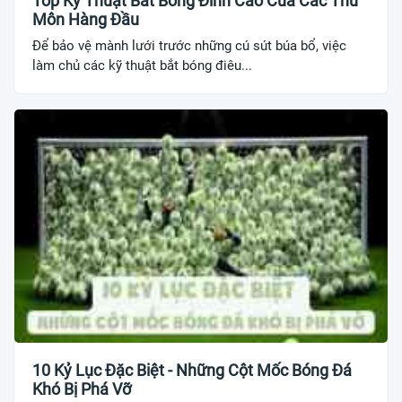
Top Kỹ Thuật Bắt Bóng Đỉnh Cao Của Các Thủ
Môn Hàng Đầu
Để bảo vệ mành lưới trước những cú sút búa bổ, việc
làm chủ các kỹ thuật bắt bóng điêu...
10 Kỷ Lục Đặc Biệt - Những Cột Mốc Bóng Đá
Khó Bị Phá Vỡ