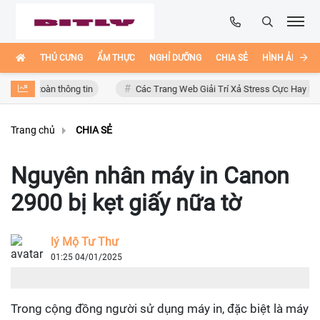
THÚ CƯNG
ẨM THỰC
NGHỈ DƯỠNG
CHIA SẺ
HÌNH ẢNH ĐẸ
oàn thông tin
Các Trang Web Giải Trí Xả Stress Cực Hay Ho Trên Inter
Trang chủ
CHIA SẺ
Nguyên nhân máy in Canon
2900 bị kẹt giấy nữa tờ
lý Mộ Tư Thư
01:25 04/01/2025
Trong cộng đồng người sử dụng máy in, đặc biệt là máy