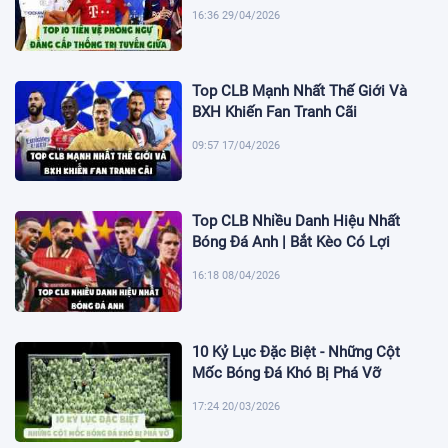
16:36 29/04/2026
Top CLB Mạnh Nhất Thế Giới Và
BXH Khiến Fan Tranh Cãi
09:57 17/04/2026
Top CLB Nhiều Danh Hiệu Nhất
Bóng Đá Anh | Bắt Kèo Có Lợi
16:18 08/04/2026
10 Kỷ Lục Đặc Biệt - Những Cột
Mốc Bóng Đá Khó Bị Phá Vỡ
17:24 20/03/2026