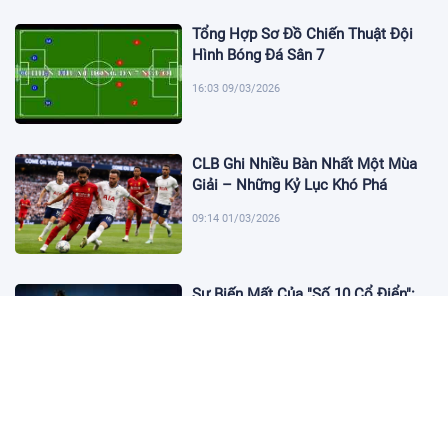
Tổng Hợp Sơ Đồ Chiến Thuật Đội
Hình Bóng Đá Sân 7
16:03 09/03/2026
CLB Ghi Nhiều Bàn Nhất Một Mùa
Giải – Những Kỷ Lục Khó Phá
09:14 01/03/2026
Sự Biến Mất Của "Số 10 Cổ Điển":
Lời Chia Tay Những Nghệ Sĩ Cuối
Cùng
17:10 19/01/2026
Cập Nhật Tin Chuyển Nhượng
Chelsea nhắm Fermin Lopez