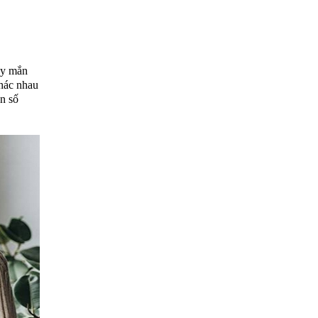
ay mắn
khác nhau
n số