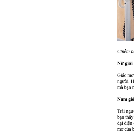
Chiêm ba
Nữ giới
Giấc mơ 
người. H
mà bạn m
Nam giớ
Trái ngư
bạn thấy
đại diện
mơ của b