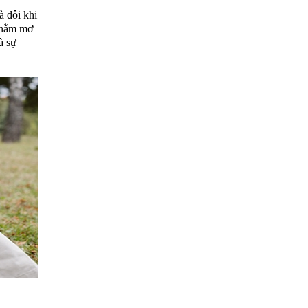
à đôi khi
o nằm mơ
à sự