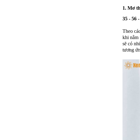
1. Mơ t
35 - 56 -
Theo các
khi nằm 
sẽ có nh
tương ứn