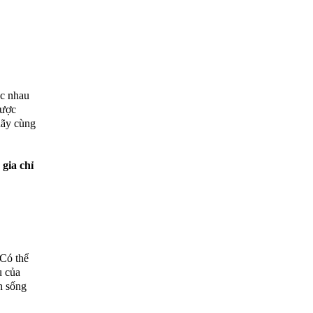
ác nhau
được
hãy cùng
gia chỉ
 Có thể
u của
n sống