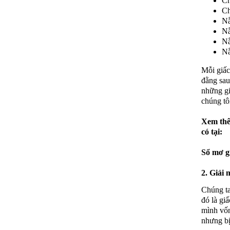
Ch
Ch
Nằ
Nằ
Nằ
Nằ
Mỗi giấc
đằng sau
những gi
chúng tô
Xem thê
có tại:
Sổ mơ g
2. Giải 
Chúng ta
đó là gi
mình vốn
nhưng bị 