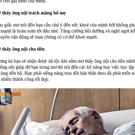
nh cho gia đình của mình.
thấy ông nội trách mắng bố mẹ
a giấc mơ nói đến bạn cần chú ý đến sức khoẻ của mình bởi không phả
 mạnh là hoàn toàn tốt đâu nhé. Tăng cường bồi dưỡng và nghỉ ngơi kế
uyên vận động sẽ mau chóng có cơ thể khoẻ mạnh.
thấy ông nội cho tiền
ơng lai bạn sẽ nhận được tài lộc khi nằm mơ thấy ông nội cho tiền mìn
ông nội giúp đỡ bạn trong mơ thì nói đến các kỹ năng hay việc học tập
àng tiến bộ. Bạn phải siêng năng trau dồi bản thân theo đà phát triển nà
 nhiều thành công tốt đẹp.