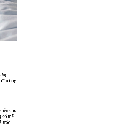
ương
i đàn ông
 diện cho
 có thể
và ước