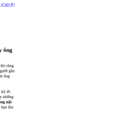
 (Ctrl+P)
y ông
 thì cũng
người gần
nh ông
g ký ức
ấy những
ng nội
 bạn tìm