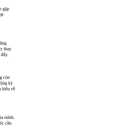
p gặp
ược
cũng
y thay
 đấy.
ng còn
động kỳ
 hiểu về
ủa mình.
sóc cần