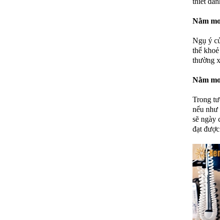
thiết dà
Nằm mơ 
Ngụ ý củ
thể khoẻ
thường x
Nằm mơ 
Trong tư
nếu như 
sẽ ngày c
đạt được