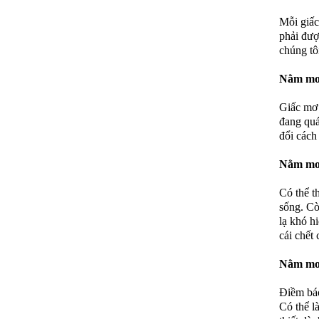
Mỗi giấc
phải đượ
chúng tô
Nằm mơ 
Giấc mơ 
đang quá
đổi cách
Nằm mơ 
Có thể t
sống. Cò
lạ khó h
cái chết
Nằm mơ 
Điềm báo
Có thể l