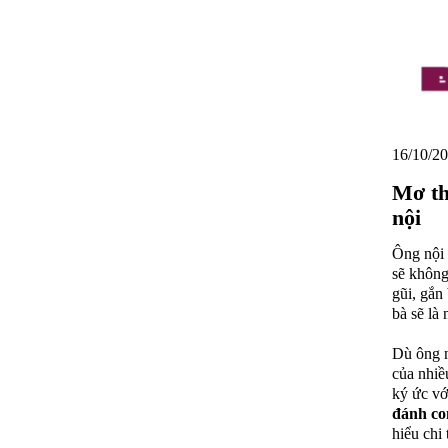
16/10/20
Mơ th
nội
Ông nội 
sẽ không
gũi, gắn
bà sẽ là
Dù ông n
của nhiề
ký ức vớ
đánh co
hiểu chi 