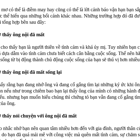
 mơ có thể là điềm may hay cũng có thể là lời cảnh báo vận hạn bạn sắ
c thể hiển qua những bối cảnh khác nhau. Những trường hợp đó đã đ
i tổng hợp bên sau đây:
thấy ông nội đã mất
cho thấy bạn là người thiên về tình cảm và khá ủy mị. Tuy nhiên bạn 
 dựa dẫm vào tình cảm chưa biết cách cân bằng cuộc sống. Thế nên hã
 sống từ bị động thành chủ động cuộc sống của bạn sẽ thú vị hơn nhiều
thấy ông nội đã mất sống lại
hấy rằng bạn đang nhớ ông và đang cố gắng tìm lại những ký ức khi ô
n nếu như trong chiêm bao bạn lại thấy ông của mình có những hành 
iểu. nhưng bạn muốn hiểu chúng thì chứng tỏ bạn vẫn đang cố gắng tìm
 của ông.
thấy nói chuyện với ông nội đã mất
 nhắc nhở bạn nên quan tâm nhiều hơn đến với gia đình, người thân c
à do bạn đã quá mải mê với công việc mà quên mất tình cảm, sự chăm 