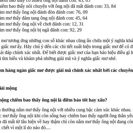
iêm bao thấy có nhiều ông nội đánh con: 43, 65
iêm bao thấy nói chuyện với ông nội đã mất đánh con: 33, 84
m mơ thấy ông nội đánh đòn đánh con: 76, 09
m mơ thấy đám tang ông nội đánh con: 45, 64
m mơ thấy ông nội về chơi đánh con: 12, 31
m mơ thấy ông nội bị ngã đánh con: 92, 29
 mơ tương ứng những con số khác nhau cũng ẩn chứa một ý nghĩa kh
 giấc mơ ấy. Hãy chú ý đến các chi tiết xuất hiện trong giấc mơ để có 
ải đáp chính xác nhất. Để biết được giấc mơ của bạn báo hiệu điều gì 
i tìm hiểu và khám phá những giải mã và ý nghĩa giấc mơ nhé.
m hàng ngàn giấc mơ được giải mã chính xác nhất bởi các chuyên 
iải mộng
mộng chiêm bao thấy ông nội là điềm báo tốt hay xấu?
 thường nằm mơ thấy ông nội với nhiều cung bậc cảm xúc khác nhau.
ấc mơ thấy ông nội khi còn sống hay chiêm bao thấy người ông thân yê
 đã mất từ lâu hiện về hay thậm chí còn nằm mơ thấy ông nội đang cò
chết vì một lí do nào đó....