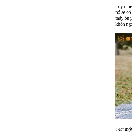
Tuy nhiê
nó sẽ có
thấy ông
khôn ng
Giải mộn