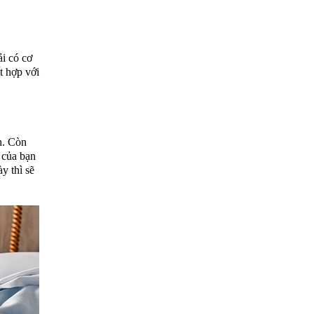
i có cơ
t hợp với
h. Còn
 của bạn
y thì sẽ