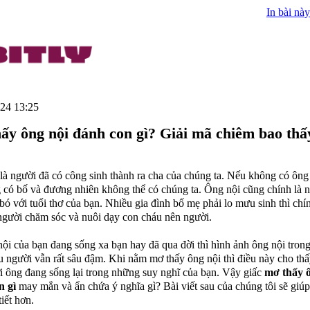
In bài này
24 13:25
ấy ông nội đánh con gì? Giải mã chiêm bao thấ
là người đã có công sinh thành ra cha của chúng ta. Nếu không có ông
 có bố và đương nhiên không thể có chúng ta. Ông nội cũng chính là 
 bó với tuổi thơ của bạn. Nhiều gia đình bố mẹ phải lo mưu sinh thì chí
 người chăm sóc và nuôi dạy con cháu nên người.
ội của bạn đang sống xa bạn hay đã qua đời thì hình ảnh ông nội tron
u người vẫn rất sâu đậm. Khi nằm mơ thấy ông nội thì điều này cho th
i ông đang sống lại trong những suy nghĩ của bạn. Vậy giấc
mơ thấy ô
n gì
may mắn và ẩn chứa ý nghĩa gì? Bài viết sau của chúng tôi sẽ giúp
tiết hơn.