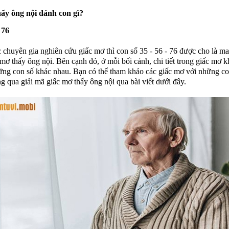
hấy ông nội đánh con gì?
 76
 chuyên gia nghiên cứu giấc mơ thì con số 35 - 56 - 76 được cho là m
mơ thấy ông nội. Bên cạnh đó, ở mỗi bối cảnh, chi tiết trong giấc mơ 
ững con số khác nhau. Bạn có thể tham khảo các giấc mơ với những co
g qua giải mã giấc mơ thấy ông nội qua bài viết dưới đây.