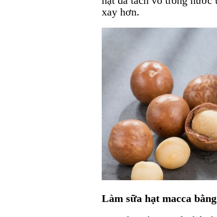
hạt đã tách vỏ trong nước 
xay hơn.
Làm sữa hạt macca bằn