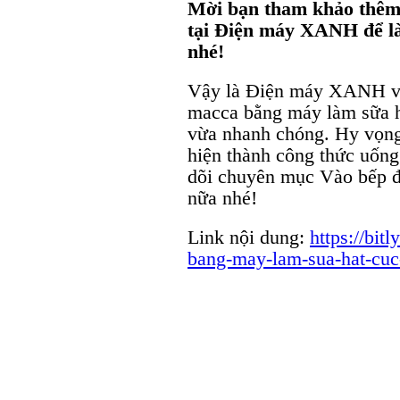
Mời bạn tham khảo thêm 
tại Điện máy XANH để l
nhé!
Vậy là Điện máy XANH vừ
macca bằng máy làm sữa h
vừa nhanh chóng. Hy vọng 
hiện thành công thức uống
dõi chuyên mục Vào bếp đ
nữa nhé!
Link nội dung:
https://bit
bang-may-lam-sua-hat-cuc