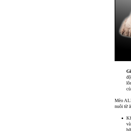
Gi
độ
lô
củ
Mèo ALN
nuôi từ 
Kh
và
hữ