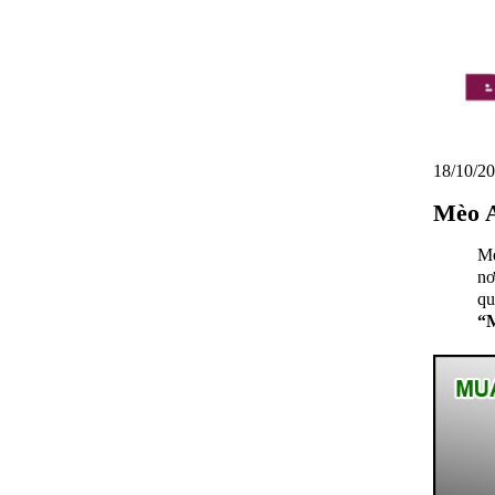
18/10/20
Mèo A
Mè
nơ
qu
“M