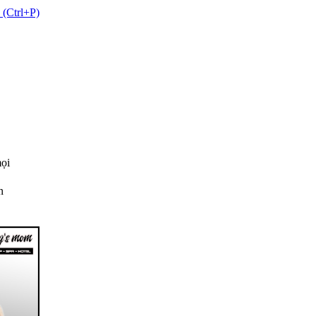
 (Ctrl+P)
mọi
n