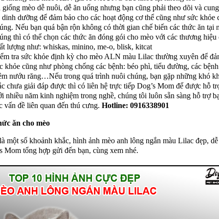
 giống mèo dễ nuôi, dễ ăn uống nhưng bạn cũng phải theo dõi và cung
 dinh dưỡng để đảm bảo cho các hoạt động cơ thể cũng như sức khỏe 
úng. Nếu bạn quá bận rộn không có thời gian chế biến các thức ăn tại 
úng thì có thể chọn các thức ăn đóng gói cho mèo với các thương hiệu
ất lượng như: whiskas, minino, me-o, blisk, kitcat
ểm tra sức khỏe định kỳ cho mèo ALN màu Lilac thường xuyên để đả
c khỏe cũng như phòng chống các bệnh: béo phì, tiểu đường, các bệnh
êm nướu răng…Nếu trong quá trình nuôi chúng, bạn gặp những khó kh
c chưa giải đáp được thì có liên hệ trực tiếp Dog’s Mom để được hỗ tr
i nhiều năm kinh nghiệm trong nghề, chúng tôi luôn sẵn sàng hỗ trợ bạ
c vấn đề liên quan đến thú cưng.
Hotline: 0916338901
ức ăn cho mèo
là một số khoảnh khắc, hình ảnh mèo anh lông ngắn màu Lilac đẹp, dễ
s Mom tổng hợp gửi đến bạn, cùng xem nhé.