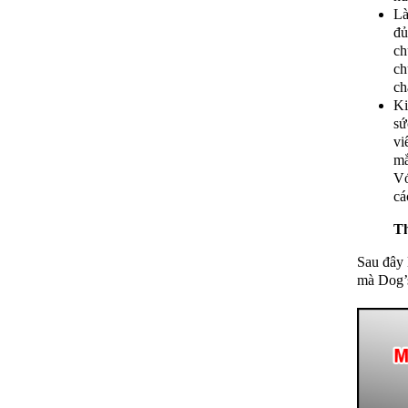
Là
đủ
ch
ch
ch
Ki
sứ
vi
mắ
Vớ
cá
Th
Sau đây 
mà Dog’