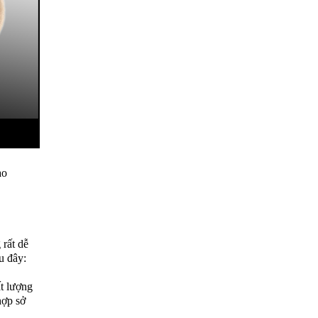
ao
rất dễ
u đây:
t lượng
hợp sở