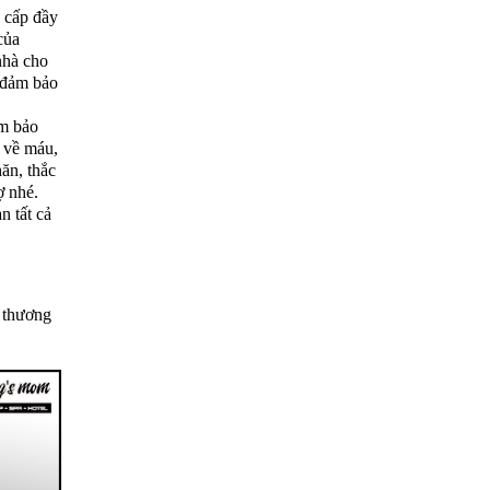
 cấp đầy
của
nhà cho
 đảm bảo
m bảo
 về máu,
ăn, thắc
ợ nhé.
n tất cả
 thương