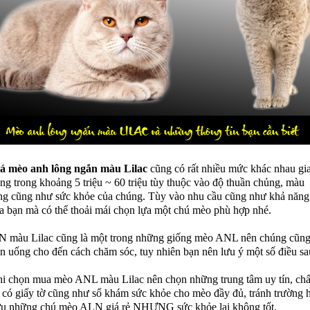
á mèo anh lông ngắn màu Lilac
cũng có rất nhiều mức khác nhau gi
ng trong khoảng 5 triệu ~ 60 triệu tùy thuộc vào độ thuần chủng, màu
ng cũng như sức khỏe của chúng. Tùy vào nhu cầu cũng như khả năng
a bạn mà có thể thoải mái chọn lựa một chú mèo phù hợp nhé.
 màu Lilac cũng là một trong những giống mèo ANL nên chúng cũng 
ăn uống cho đến cách chăm sóc, tuy nhiên bạn nên lưu ý một số điều sa
i chọn mua mèo ANL màu Lilac nên chọn những trung tâm uy tín, chấ
 có giấy tờ cũng như sổ khám sức khỏe cho mèo đầy đủ, tránh trường 
u những chú mèo ALN giá rẻ NHƯNG sức khỏe lại không tốt.