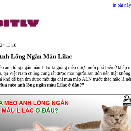
In bài này
24 13:10
nh Lông Ngắn Màu Lilac
o anh lông ngắn màu Lilac là giống mèo được nuôi phổ biến ở khắp 
i, tại Việt Nam chúng cũng rất được mọi người săn đón nên thật không
á khó để bạn tìm được một địa chỉ mua mèo ALN trước thắc mắc là nê
ua mèo anh lông ngắn màu Lilac ở đâu?”