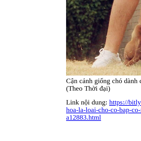
Cận cảnh giống chó dành c
(Theo Thời đại)
Link nội dung:
https://bit
hoa-la-loai-cho-co-bap-co
a12883.html