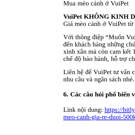
Mua mèo cảnh ở VuiPet
VuiPet KHÔNG KINH 
Giá mèo cảnh ở VuiPet từ 8
Với thông điệp “Muốn Vui
đến khách hàng những chú
xinh xắn mà còn cam kết 
chế độ bảo hành, hỗ trợ ch
Liên hệ để VuiPet tư vấn
nhu cầu và ngân sách nhé.
6. Các câu hỏi phổ biến
Link nội dung:
https://bit
meo-canh-gia-re-duoi-500