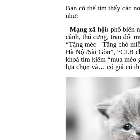
Bạn có thể tìm thấy các nơ
như:
- Mạng xã hội:
phổ biến n
cảnh, thú cưng, trao đổi 
“Tặng mèo - Tặng chó miễ
Hà Nội/Sài Gòn”, “CLB ch
khoá tìm kiếm “mua mèo gi
lựa chọn và… có giả có th