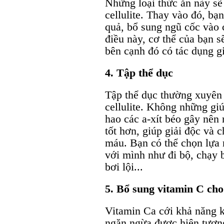
Những loại thức ăn này sẽ 
cellulite. Thay vào đó, bạn
quả, bổ sung ngũ cốc vào 
điều này, cơ thể của bạn s
bên cạnh đó có tác dụng gi
4. Tập thể dục
Tập thể dục thường xuyên r
cellulite. Không những giú
hao các a-xít béo gây nên
tốt hơn, giúp giải độc và c
máu. Bạn có thể chọn lựa
với mình như đi bộ, chạy 
bơi lội...
5. Bổ sung vitamin C cho
Vitamin Ca cới khả năng k
ngăn ngừa được hiện tượn