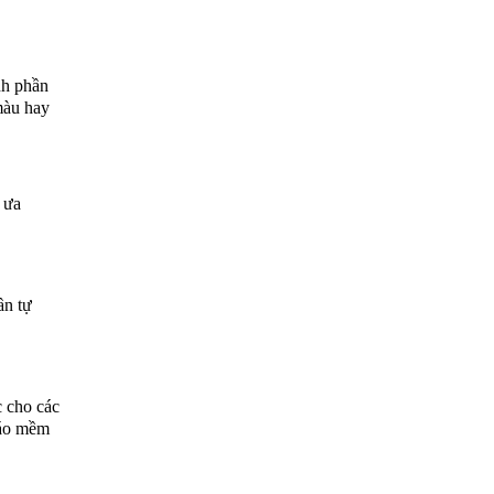
nh phần
màu hay
 ưa
ần tự
c cho các
 áo mềm