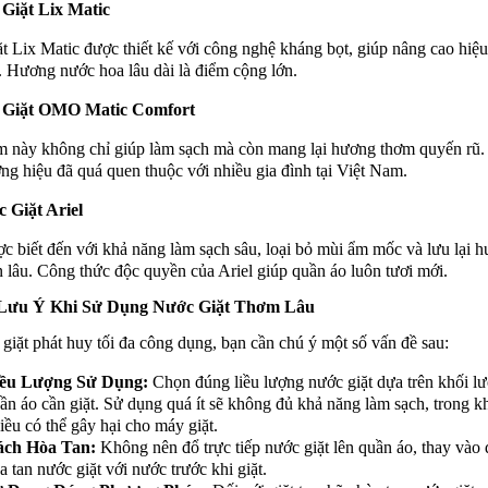
Giặt Lix Matic
t Lix Matic được thiết kế với công nghệ kháng bọt, giúp nâng cao hiệu
. Hương nước hoa lâu dài là điểm cộng lớn.
 Giặt OMO Matic Comfort
 này không chỉ giúp làm sạch mà còn mang lại hương thơm quyến rũ
ng hiệu đã quá quen thuộc với nhiều gia đình tại Việt Nam.
 Giặt Ariel
ợc biết đến với khả năng làm sạch sâu, loại bỏ mùi ẩm mốc và lưu lại 
 lâu. Công thức độc quyền của Ariel giúp quần áo luôn tươi mới.
Lưu Ý Khi Sử Dụng Nước Giặt Thơm Lâu
giặt phát huy tối đa công dụng, bạn cần chú ý một số vấn đề sau:
ều Lượng Sử Dụng:
Chọn đúng liều lượng nước giặt dựa trên khối l
ần áo cần giặt. Sử dụng quá ít sẽ không đủ khả năng làm sạch, trong k
iều có thể gây hại cho máy giặt.
ch Hòa Tan:
Không nên đổ trực tiếp nước giặt lên quần áo, thay vào
a tan nước giặt với nước trước khi giặt.