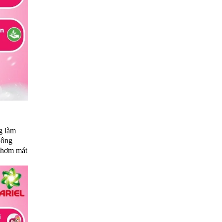
g làm
hông
 thơm mát