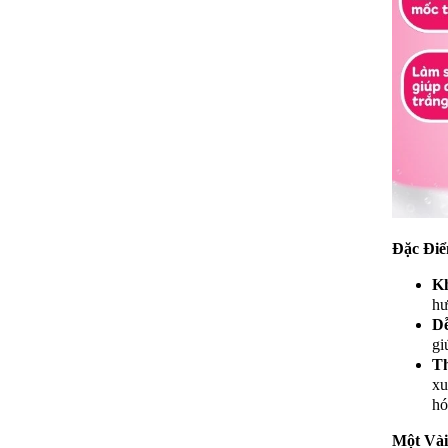
Đặc Điể
K
hư
D
gi
Th
xu
hó
Một Vài