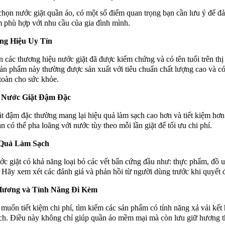
chọn nước giặt quần áo, có một số điểm quan trọng bạn cần lưu ý để đ
 phù hợp với nhu cầu của gia đình mình.
g Hiệu Uy Tín
 các thương hiệu nước giặt đã được kiểm chứng và có tên tuổi trên thị
n phẩm này thường được sản xuất với tiêu chuẩn chất lượng cao và c
toàn cho sức khỏe.
 Nước Giặt Đậm Đặc
t đậm đặc thường mang lại hiệu quả làm sạch cao hơn và tiết kiệm hơn
n có thể pha loãng với nước tùy theo mỗi lần giặt để tối ưu chi phí.
 Quả Làm Sạch
c giặt có khả năng loại bỏ các vết bẩn cứng đầu như: thực phẩm, đồ 
 Hãy xem xét các đánh giá và phản hồi từ người dùng trước khi quyết 
Hương và Tính Năng Đi Kèm
muốn tiết kiệm chi phí, tìm kiếm các sản phẩm có tính năng xả vải kết
ích. Điều này không chỉ giúp quần áo mềm mại mà còn lưu giữ hương 