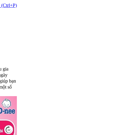
 (Ctrl+P)
u gia
ngày
 giúp bạn
một số