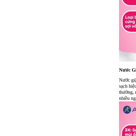
Nước Gi
Nước giặ
sạch hiệ
thường, 
nhiều ng