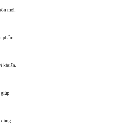
uôn mới.
ản phẩm
vi khuẩn.
 giúp
i dùng.