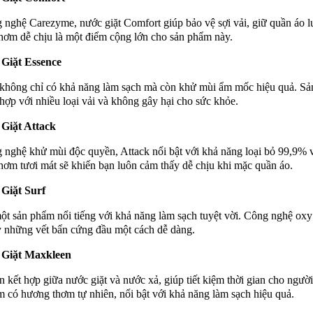
 nghệ Carezyme, nước giặt Comfort giúp bảo vệ sợi vải, giữ quần áo l
ơm dễ chịu là một điểm cộng lớn cho sản phẩm này.
Giặt Essence
không chỉ có khả năng làm sạch mà còn khử mùi ẩm mốc hiệu quả. S
hợp với nhiều loại vải và không gây hại cho sức khỏe.
Giặt Attack
 nghệ khử mùi độc quyền, Attack nổi bật với khả năng loại bỏ 99,9% 
ơm tươi mát sẽ khiến bạn luôn cảm thấy dễ chịu khi mặc quần áo.
Giặt Surf
một sản phẩm nổi tiếng với khả năng làm sạch tuyệt vời. Công nghệ oxy
 những vết bẩn cứng đầu một cách dễ dàng.
Giặt Maxkleen
 kết hợp giữa nước giặt và nước xả, giúp tiết kiệm thời gian cho ngườ
 có hương thơm tự nhiên, nổi bật với khả năng làm sạch hiệu quả.