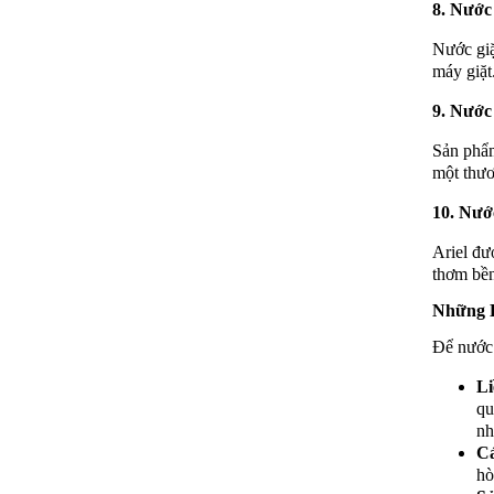
8.
Nước 
Nước giặ
máy giặt
9.
Nước
Sản phẩm
một thươ
10.
Nước
Ariel đư
thơm bền
Những 
Để nước 
Li
qu
nh
Cá
hò