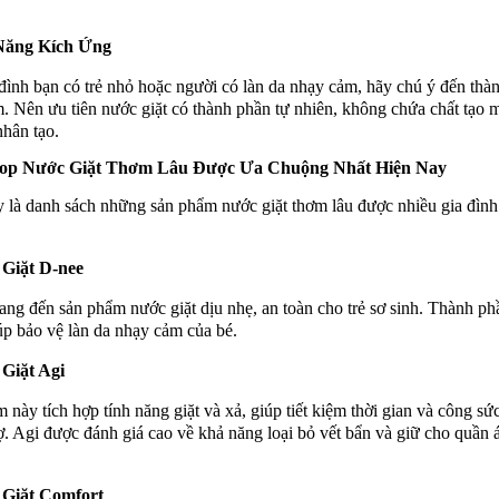
Năng Kích Ứng
đình bạn có trẻ nhỏ hoặc người có làn da nhạy cảm, hãy chú ý đến thà
. Nên ưu tiên nước giặt có thành phần tự nhiên, không chứa chất tạo 
nhân tạo.
Top Nước Giặt Thơm Lâu Được Ưa Chuộng Nhất Hiện Nay
 là danh sách những sản phẩm nước giặt thơm lâu được nhiều gia đình
Giặt D-nee
ng đến sản phẩm nước giặt dịu nhẹ, an toàn cho trẻ sơ sinh. Thành ph
úp bảo vệ làn da nhạy cảm của bé.
Giặt Agi
 này tích hợp tính năng giặt và xả, giúp tiết kiệm thời gian và công sứ
rợ. Agi được đánh giá cao về khả năng loại bỏ vết bẩn và giữ cho quần
Giặt Comfort