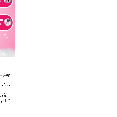
n giúp
 vào vải,
c sản
ng chứa