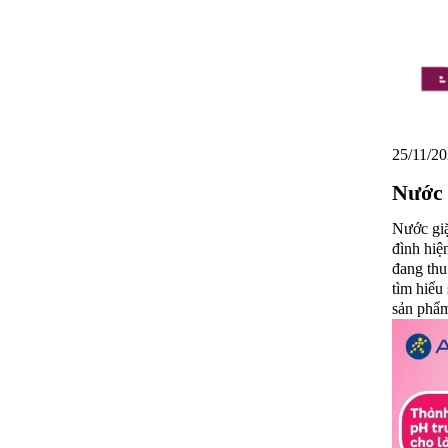
25/11/20
Nước 
Nước giặ
đình hiệ
đang thu
tìm hiểu
sản phẩm