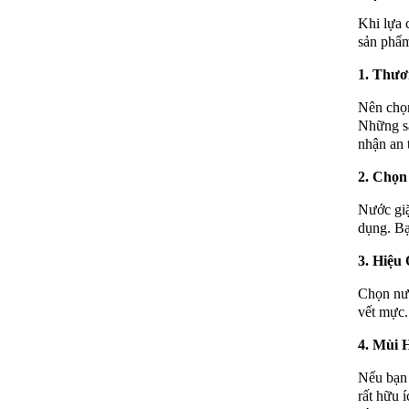
Khi lựa 
sản phẩm
1.
Thươn
Nên chọn
Những sả
nhận an 
2.
Chọn
Nước giặ
dụng. Bạ
3.
Hiệu
Chọn nướ
vết mực.
4.
Mùi 
Nếu bạn 
rất hữu 