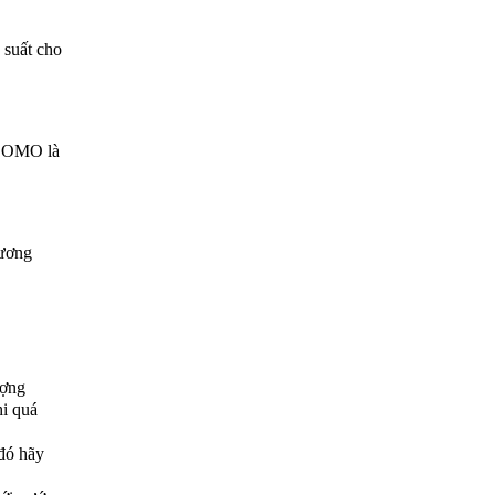
 suất cho
. OMO là
hương
ượng
hi quá
 đó hãy