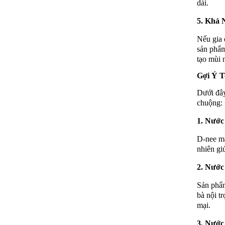
dài.
5.
Khả 
Nếu gia 
sản phẩm
tạo mùi 
Gợi Ý 
Dưới đây
chuộng:
1.
Nước 
D-nee ma
nhiên gi
2.
Nước 
Sản phẩm
bà nội t
mại.
3.
Nước 