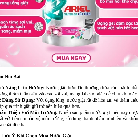
m Nổi Bật
hả Năng Lưu Hương:
Nước giặt thơm lâu thường chứa các thành phầ
ơng thơm thấm sâu vào các sợi vải, mang lại cảm giác dễ chịu khi mặc.
ễ Dàng Sử Dụng:
Với dạng lỏng, nước giặt rất dễ hòa tan và thẩm thấu
úp quá trình giặt giũ trở nên hiệu quả hơn.
ân Thiện Với Môi Trường:
Nhiều sản phẩm nước giặt hiện nay đượ
ất với tiêu chí bảo vệ môi trường, sử dụng thành phần tự nhiên và khô
a chất độc hại.
 Lưu Ý Khi Chọn Mua Nước Giặt