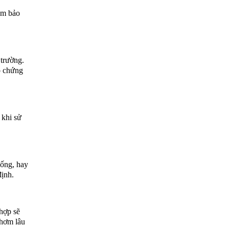
ảm bảo
 trường.
ó chứng
 khi sử
uống, hay
định.
 hợp sẽ
thơm lâu