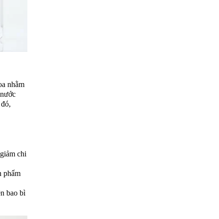
hoa nhằm
 nước
 đó,
 giảm chi
ản phẩm
ên bao bì