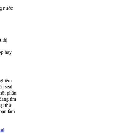
ng nước
 thị
ẹp hay
nghiệm
n seal
 một phần
 đang tìm
ại thử
 bạn làm
tml