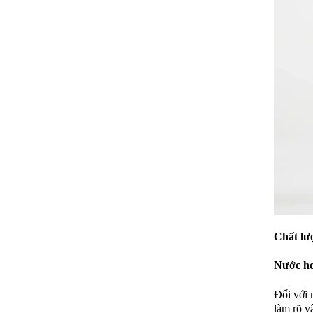
Chất lư
Nước ho
Đối với 
làm rõ v