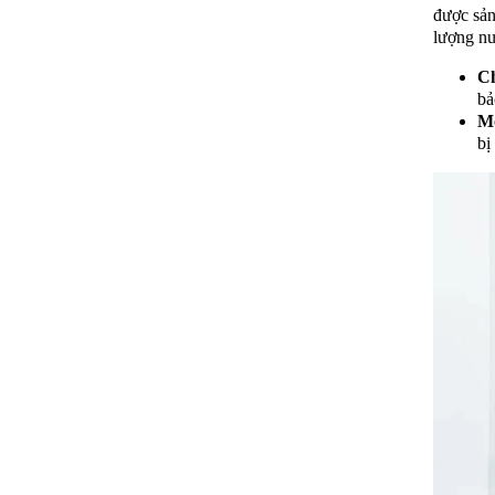
được sản
lượng nư
Ch
bả
Mớ
bị