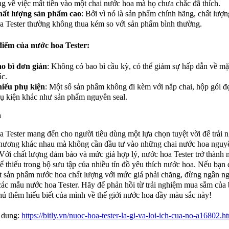
ng về việc mất tiền vào một chai nước hoa mà họ chưa chắc đã thích.
ất lượng sản phẩm cao
: Bởi vì nó là sản phẩm chính hãng, chất lượ
a Tester thường không thua kém so với sản phẩm bình thường.
iểm của nước hoa Tester:
o bì đơn giản
: Không có bao bì cầu kỳ, có thể giảm sự hấp dẫn về mặt
ác.
iếu phụ kiện
: Một số sản phẩm không đi kèm với nắp chai, hộp gói đ
ụ kiện khác như sản phẩm nguyên seal.
n
 Tester mang đến cho người tiêu dùng một lựa chọn tuyệt vời để trải 
hương khác nhau mà không cần đầu tư vào những chai nước hoa nguyê
. Với chất lượng đảm bảo và mức giá hợp lý, nước hoa Tester trở thành
ể thiếu trong bộ sưu tập của nhiều tín đồ yêu thích nước hoa. Nếu bạn
 sản phẩm nước hoa chất lượng với mức giá phải chăng, đừng ngần ng
ác mẫu nước hoa Tester. Hãy để phản hồi từ trải nghiệm mua sắm của
ú thêm hiểu biết của mình về thế giới nước hoa đầy màu sắc này!
 dung:
https://bitly.vn/nuoc-hoa-tester-la-gi-va-loi-ich-cua-no-a16802.h