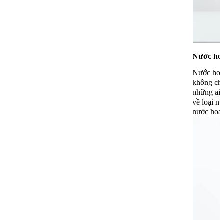
Nước hoa
Nước hoa
không ch
những ai
về loại 
nước hoa