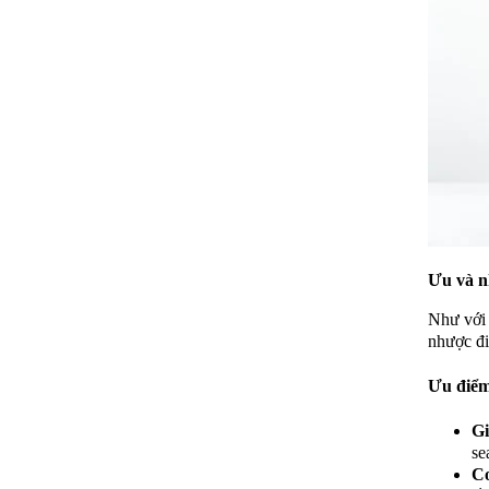
Ưu và n
Như với 
nhược đi
Ưu điểm
Gi
se
Cơ