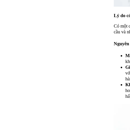
Lý do c
Có một c
cầu và n
Nguyên 
Mẫ
kh
Gi
vớ
hà
Kh
ho
hấ