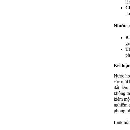
lắ
Ch
ho
Nhược đ
Ba
gi
Th
ph
Kết luậ
Nước hoa
các mùi 
đắt tiền
không th
kiếm một
nghiệm c
phong ph
Link nội