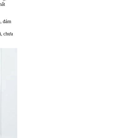
hất
o, đảm
i, chưa