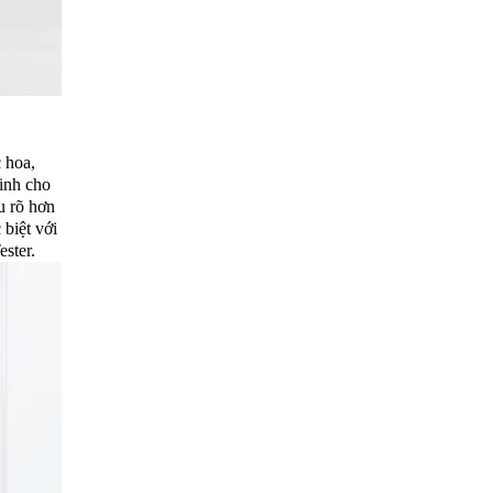
 hoa,
inh cho
u rõ hơn
 biệt với
ster.