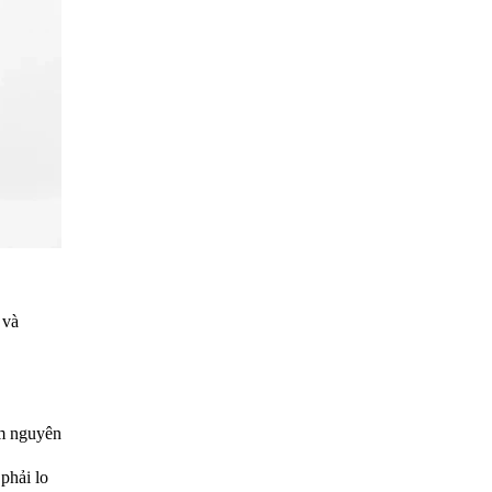
 và
ẩm nguyên
phải lo