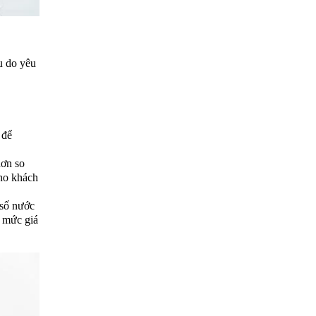
u do yêu
 để
hơn so
cho khách
 số nước
i mức giá