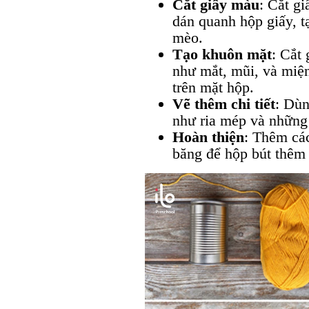
Cắt giấy màu
: Cắt g
dán quanh hộp giấy, t
mèo.
Tạo khuôn mặt
: Cắt
như mắt, mũi, và miện
trên mặt hộp.
Vẽ thêm chi tiết
: Dùn
như ria mép và những
Hoàn thiện
: Thêm các
băng để hộp bút thêm