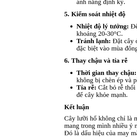
ánh nắng định kỳ.
5. Kiểm soát nhiệt độ
Nhiệt độ lý tưởng:
Để
khoảng 20-30°C.
Tránh lạnh:
Đặt cây ở
đặc biệt vào mùa đôn
6. Thay chậu và tỉa rễ
Thời gian thay chậu:
không bị chèn ép và ph
Tỉa rễ:
Cắt bỏ rễ thối
để cây khỏe mạnh.
Kết luận
Cây lưỡi hổ không chỉ là 
mang trong mình nhiều ý ng
Đó là dấu hiệu của may mắn