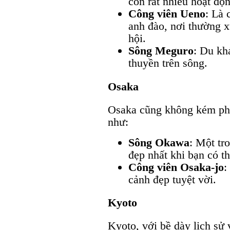
còn rất nhiều hoạt độn
Công viên Ueno
: Là 
anh đào, nơi thường x
hội.
Sông Meguro
: Du kh
thuyền trên sông.
Osaka
Osaka cũng không kém phầ
như:
Sông Okawa
: Một tr
đẹp nhất khi bạn có th
Công viên Osaka-jo
:
cảnh đẹp tuyệt vời.
Kyoto
Kyoto, với bề dày lịch sử 