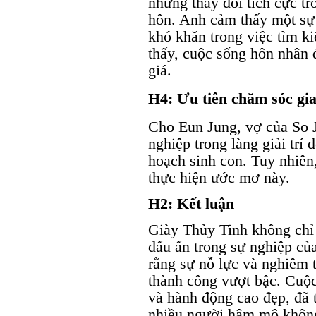
những thay đổi tích cực t
hôn. Anh cảm thấy một sự
khó khăn trong việc tìm k
thấy, cuộc sống hôn nhân 
giá.
H4: Ưu tiên chăm sóc gia
Cho Eun Jung, vợ của So J
nghiệp trong làng giải trí
hoạch sinh con. Tuy nhiên,
thực hiện ước mơ này.
H2: Kết luận
Giày Thủy Tinh không chỉ 
dấu ấn trong sự nghiệp củ
rằng sự nỗ lực và nghiêm t
thành công vượt bậc. Cuộc
và hành động cao đẹp, đã
nhiều người hâm mộ không