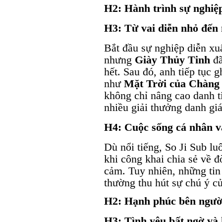
H2: Hành trình sự nghiệ
H3: Từ vai diễn nhỏ đến 
Bắt đầu sự nghiệp diễn xuấ
nhưng
Giày Thủy Tinh
đã
hết. Sau đó, anh tiếp tục 
như
Mặt Trời của Chàng
không chỉ nâng cao danh 
nhiều giải thưởng danh giá
H4: Cuộc sống cá nhân và
Dù nổi tiếng, So Ji Sub lu
khi công khai chia sẻ về đ
cảm. Tuy nhiên, những tin
thường thu hút sự chú ý c
H2: Hạnh phúc bên người
H3: Tình yêu bất ngờ và 