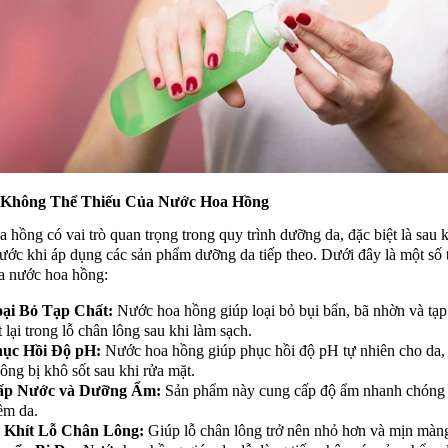
 Không Thể Thiếu Của Nước Hoa Hồng
 hồng có vai trò quan trọng trong quy trình dưỡng da, đặc biệt là sau k
rước khi áp dụng các sản phẩm dưỡng da tiếp theo. Dưới đây là một số 
a nước hoa hồng:
ại Bỏ Tạp Chất:
Nước hoa hồng giúp loại bỏ bụi bẩn, bã nhờn và tạp
t lại trong lỗ chân lông sau khi làm sạch.
ục Hồi Độ pH:
Nước hoa hồng giúp phục hồi độ pH tự nhiên cho da,
ông bị khô sốt sau khi rửa mặt.
ấp Nước và Dưỡng Ẩm:
Sản phẩm này cung cấp độ ẩm nhanh chóng 
m da.
 Khít Lỗ Chân Lông:
Giúp lỗ chân lông trở nên nhỏ hơn và mịn màn