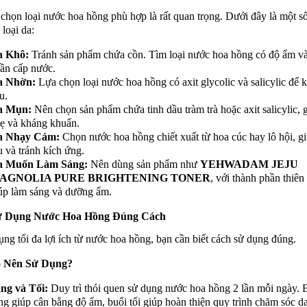
 chọn loại nước hoa hồng phù hợp là rất quan trọng. Dưới đây là một số
 loại da:
a Khô:
Tránh sản phẩm chứa cồn. Tìm loại nước hoa hồng có độ ẩm và
ần cấp nước.
a Nhờn:
Lựa chọn loại nước hoa hồng có axit glycolic và salicylic để 
u.
a Mụn:
Nên chọn sản phẩm chứa tinh dầu tràm trà hoặc axit salicylic, 
ẹ và kháng khuẩn.
a Nhạy Cảm:
Chọn nước hoa hồng chiết xuất từ hoa cúc hay lô hội, g
u và tránh kích ứng.
a Muốn Làm Sáng:
Nên dùng sản phẩm như
YEHWADAM JEJU
AGNOLIA PURE BRIGHTENING TONER
, với thành phần thiên
úp làm sáng và dưỡng ẩm.
ử Dụng Nước Hoa Hồng Đúng Cách
ụng tối đa lợi ích từ nước hoa hồng, bạn cần biết cách sử dụng đúng.
o Nên Sử Dụng?
ng và Tối:
Duy trì thói quen sử dụng nước hoa hồng 2 lần mỗi ngày. 
ng giúp cân bằng độ ẩm, buổi tối giúp hoàn thiện quy trình chăm sóc da