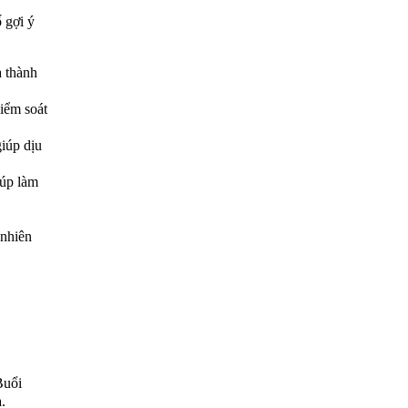
 gợi ý
 thành
kiểm soát
giúp dịu
iúp làm
 nhiên
Buổi
.