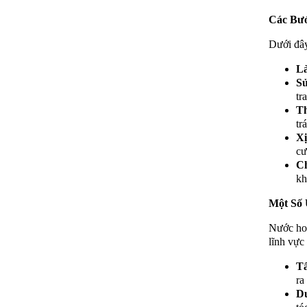
Các Bư
Dưới đây
L
Sử
tr
T
tr
Xị
cư
C
kh
Một Số
Nước hoa
lĩnh vực
Tẩ
ra
D