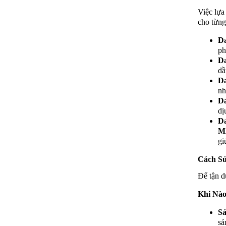
Việc lựa
cho từng
D
ph
D
dầ
D
nh
D
dị
D
M
gi
Cách S
Để tận d
Khi Nà
Sá
sá