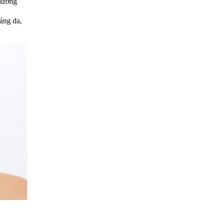
 dưỡng
áng da,