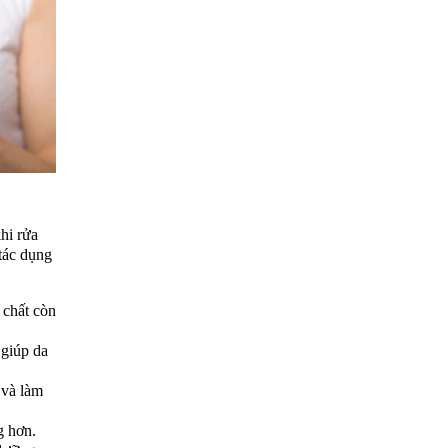
hi rửa
tác dụng
 chất còn
 giúp da
và làm
g hơn.