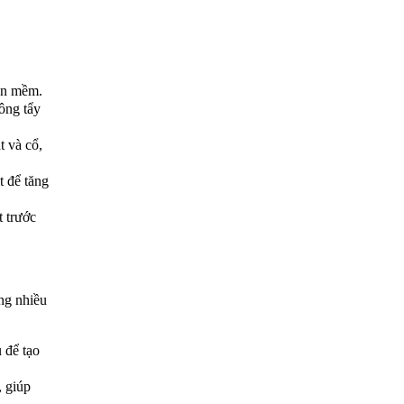
hăn mềm.
ông tẩy
 và cổ,
t để tăng
 trước
ng nhiều
 để tạo
, giúp