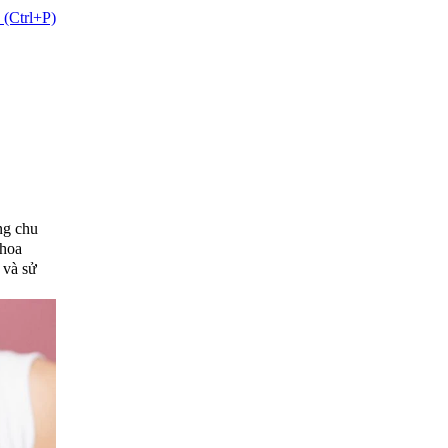
 (Ctrl+P)
ng chu
 hoa
 và sử