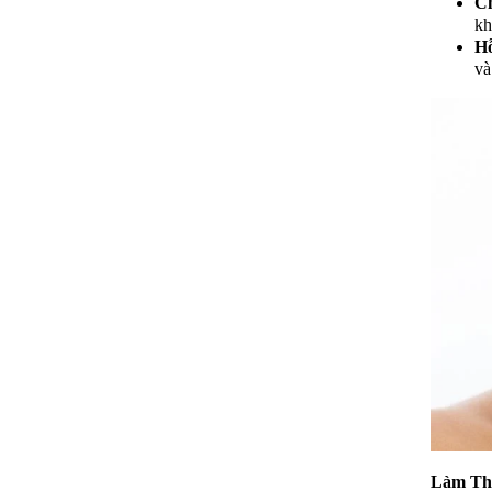
Ch
kh
Hỗ
và
Làm Th