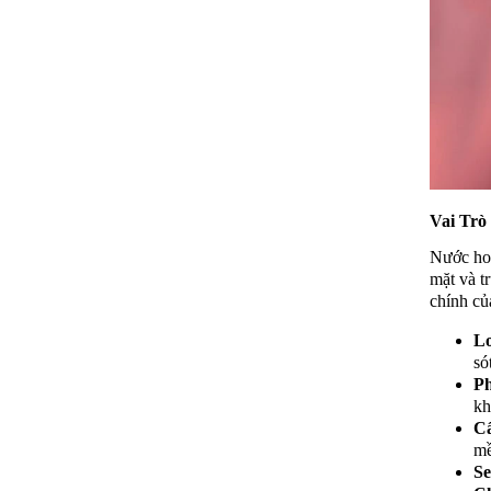
Vai Trò
Nước hoa
mặt và t
chính củ
Lo
só
Ph
kh
C
mề
Se