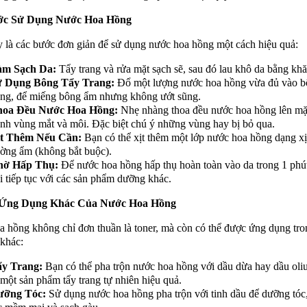
ớc Sử Dụng Nước Hoa Hồng
 là các bước đơn giản để sử dụng nước hoa hồng một cách hiệu quả:
àm Sạch Da:
Tẩy trang và rửa mặt sạch sẽ, sau đó lau khô da bằng k
 Dụng Bông Tẩy Trang:
Đổ một lượng nước hoa hồng vừa đủ vào b
ang, để miếng bông ẩm nhưng không ướt sũng.
hoa Đều Nước Hoa Hồng:
Nhẹ nhàng thoa đều nước hoa hồng lên mặt
ánh vùng mắt và môi. Đặc biệt chú ý những vùng hay bị bỏ qua.
t Thêm Nếu Cần:
Bạn có thể xịt thêm một lớp nước hoa hồng dạng xị
ờng ẩm (không bắt buộc).
hờ Hấp Thụ:
Để nước hoa hồng hấp thụ hoàn toàn vào da trong 1 phút
i tiếp tục với các sản phẩm dưỡng khác.
 Ứng Dụng Khác Của Nước Hoa Hồng
 hồng không chỉ đơn thuần là toner, mà còn có thể được ứng dụng tro
 khác:
y Trang:
Bạn có thể pha trộn nước hoa hồng với dầu dừa hay dầu oliu
 một sản phẩm tẩy trang tự nhiên hiệu quả.
ưỡng Tóc:
Sử dụng nước hoa hồng pha trộn với tinh dầu để dưỡng tóc