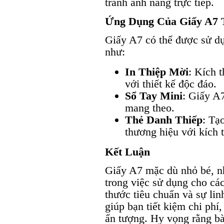
tránh ánh nắng trực tiếp.
Ứng Dụng Của Giấy A7 
Giấy A7 có thể được sử d
như:
In Thiệp Mời
: Kích 
với thiết kế độc đáo.
Sổ Tay Mini
: Giấy A7
mang theo.
Thẻ Danh Thiếp
: Tạ
thương hiệu với kích t
Kết Luận
Giấy A7 mặc dù nhỏ bé, nh
trong việc sử dụng cho cá
thước tiêu chuẩn và sự linh
giúp bạn tiết kiệm chi phí
ấn tượng. Hy vọng rằng bà