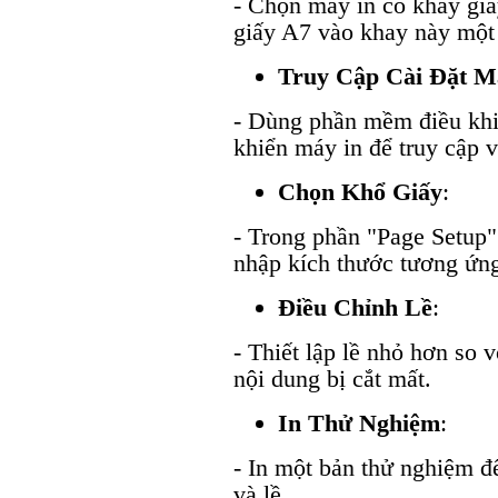
- Chọn máy in có khay gi
giấy A7 vào khay này một 
Truy Cập Cài Đặt M
- Dùng phần mềm điều khi
khiển máy in để truy cập v
Chọn Khổ Giấy
:
- Trong phần "Page Setup"
nhập kích thước tương ứn
Điều Chỉnh Lề
:
- Thiết lập lề nhỏ hơn so 
nội dung bị cắt mất.
In Thử Nghiệm
:
- In một bản thử nghiệm để
và lề.