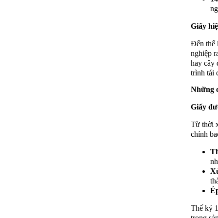
ng
Giấy hiệ
Đến thế 
nghiệp r
hay cây 
trình tái
Những c
Giấy đư
Từ thời 
chính ba
Th
nh
Xử
th
Ép
Thế kỷ 1
trong sả