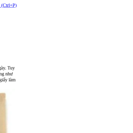
 (Ctrl+P)
gày. Tuy
ũng như
 giấy làm