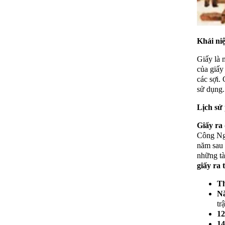
Khái ni
Giấy là 
của giấy
các sợi.
sử dụng.
Lịch sử 
Giấy ra
Công Ngu
năm sau 
những tà
giấy ra 
Th
N
tr
12
14