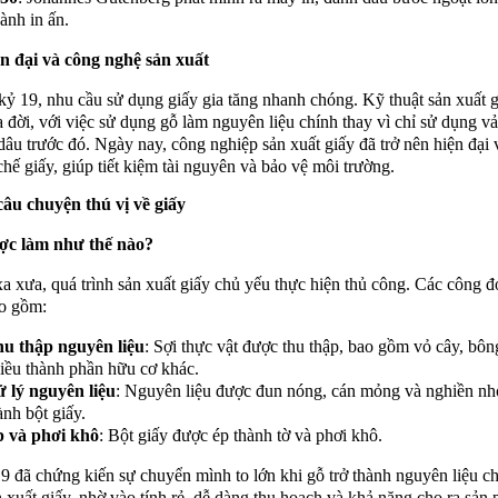
ành in ấn.
n đại và công nghệ sản xuất
kỷ 19, nhu cầu sử dụng giấy gia tăng nhanh chóng. Kỹ thuật sản xuất 
a đời, với việc sử dụng gỗ làm nguyên liệu chính thay vì chỉ sử dụng vả
dâu trước đó. Ngày nay, công nghiệp sản xuất giấy đã trở nên hiện đại 
 chế giấy, giúp tiết kiệm tài nguyên và bảo vệ môi trường.
âu chuyện thú vị về giấy
ợc làm như thế nào?
xa xưa, quá trình sản xuất giấy chủ yếu thực hiện thủ công. Các công 
o gồm:
u thập nguyên liệu
: Sợi thực vật được thu thập, bao gồm vỏ cây, bôn
iều thành phần hữu cơ khác.
 lý nguyên liệu
: Nguyên liệu được đun nóng, cán mỏng và nghiền nh
ành bột giấy.
 và phơi khô
: Bột giấy được ép thành tờ và phơi khô.
9 đã chứng kiến sự chuyển mình to lớn khi gỗ trở thành nguyên liệu c
n xuất giấy, nhờ vào tính rẻ, dễ dàng thu hoạch và khả năng cho ra sản