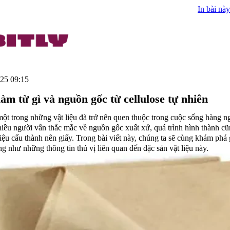
In bài này
25 09:15
làm từ gì và nguồn gốc từ cellulose tự nhiên
một trong những vật liệu đã trở nên quen thuộc trong cuộc sống hàng n
hiều người vẫn thắc mắc về nguồn gốc xuất xứ, quá trình hình thành c
iệu cấu thành nên giấy. Trong bài viết này, chúng ta sẽ cùng khám phá
ũng như những thông tin thú vị liên quan đến đặc sản vật liệu này.