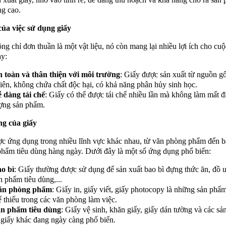
ng cao.
của việc sử dụng giấy
ng chỉ đơn thuần là một vật liệu, nó còn mang lại nhiều lợi ích cho cu
y:
 toàn và thân thiện với môi trường
: Giấy được sản xuất từ nguồn gố
iên, không chứa chất độc hại, có khả năng phân hủy sinh học.
 dàng tái chế
: Giấy có thể được tái chế nhiều lần mà không làm mất đi
ợng sản phẩm.
g của giấy
c ứng dụng trong nhiều lĩnh vực khác nhau, từ văn phòng phẩm đến ba
phẩm tiêu dùng hàng ngày. Dưới đây là một số ứng dụng phổ biến:
o bì
: Giấy thường được sử dụng để sản xuất bao bì đựng thức ăn, đồ 
n phẩm tiêu dùng,...
ăn phòng phẩm
: Giấy in, giấy viết, giấy photocopy là những sản ph
ể thiếu trong các văn phòng làm việc.
n phẩm tiêu dùng
: Giấy vệ sinh, khăn giấy, giấy dán tường và các s
 giấy khác đang ngày càng phổ biến.