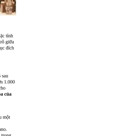
ặc tính
đrô giữa
mục đích
 sau
ơn 1.000
cho
ỏa của
au một
ano.
 trong