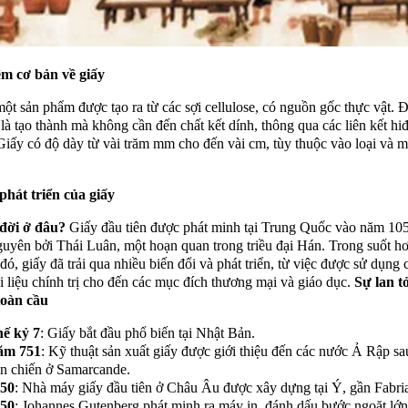
ệm cơ bản về giấy
một sản phẩm được tạo ra từ các sợi cellulose, có nguồn gốc thực vật. Đ
 là tạo thành mà không cần đến chất kết dính, thông qua các liên kết hi
 Giấy có độ dày từ vài trăm mm cho đến vài cm, tùy thuộc vào loại và 
phát triển của giấy
 đời ở đâu?
Giấy đầu tiên được phát minh tại Trung Quốc vào năm 105
yên bởi Thái Luân, một hoạn quan trong triều đại Hán. Trong suốt h
đó, giấy đã trải qua nhiều biến đổi và phát triển, từ việc được sử dụng 
i liệu chính trị cho đến các mục đích thương mại và giáo dục.
Sự lan t
toàn cầu
ế kỷ 7
: Giấy bắt đầu phổ biến tại Nhật Bản.
ăm 751
: Kỹ thuật sản xuất giấy được giới thiệu đến các nước Ả Rập s
ận chiến ở Samarcande.
50
: Nhà máy giấy đầu tiên ở Châu Âu được xây dựng tại Ý, gần Fabri
50
: Johannes Gutenberg phát minh ra máy in, đánh dấu bước ngoặt lớn