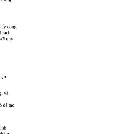
giấy công
i rách
với quy
đoạn
g, và
ỏ để tạo
hính
 phẩm