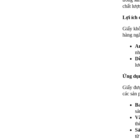
chất lượ
Lợi ích 
Giấy khô
hàng ngà
An
nh
Dễ
lư
Ứng dụn
Giấy đượ
các sản 
Ba
sả
V
th
Sả
từ