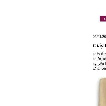
05/01/20
Giấy 
Giấy là 
nhiên, n
nguyên l
từ gì, c