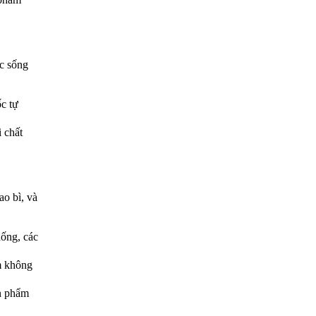
ộc sống
c tự
 chất
o bì, và
uống, các
ẩm không
ản phẩm