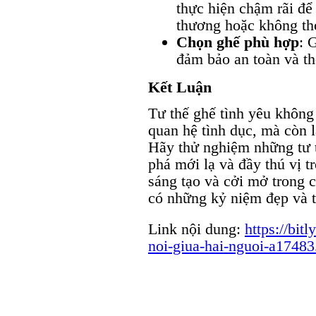
thực hiện chậm rãi để
thương hoặc không tho
Chọn ghế phù hợp
: 
đảm bảo an toàn và th
Kết Luận
Tư thế ghế tình yêu không
quan hệ tình dục, mà còn l
Hãy thử nghiệm những tư 
phá mới lạ và đầy thú vị t
sáng tạo và cởi mở trong 
có những kỷ niệm đẹp và t
Link nội dung:
https://bit
noi-giua-hai-nguoi-a17483