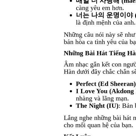
매일 더 사랑해 (maeil 
càng yêu em hơn.
너는 나의 운명이야 (neo
là định mệnh của anh.
Những câu nói này sẽ như
bản hòa ca tình yêu của bạ
Những Bài Hát Tiếng Hà
Âm nhạc gắn kết con người
Hàn dưới đây chắc chắn s
Perfect (Ed Sheeran)
I Love You (Akdong 
nhàng và lãng mạn.
The Night (IU)
: Bản 
Lắng nghe những bài hát n
cho mối quan hệ của bạn.