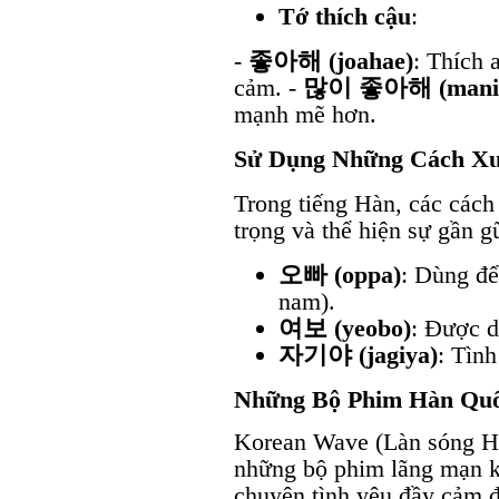
Tớ thích cậu
:
-
좋아해 (joahae)
: Thích 
cảm. -
많이 좋아해 (mani j
mạnh mẽ hơn.
Sử Dụng Những Cách X
Trong tiếng Hàn, các cách
trọng và thể hiện sự gần gũ
오빠 (oppa)
: Dùng để
nam).
여보 (yeobo)
: Được d
자기야 (jagiya)
: Tìn
Những Bộ Phim Hàn Quố
Korean Wave (Làn sóng Ha
những bộ phim lãng mạn k
chuyện tình yêu đầy cảm 