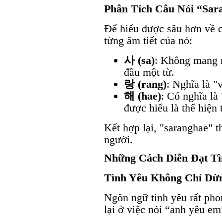
Phân Tích Câu Nói “Sar
Để hiểu được sâu hơn về c
từng âm tiết của nó:
사 (sa)
: Không mang n
đầu một từ.
랑 (rang)
: Nghĩa là "v
해 (hae)
: Có nghĩa là
được hiểu là thể hiện 
Kết hợp lại, "saranghae" t
người.
Những Cách Diễn Đạt Tì
Tình Yêu Không Chỉ Dừ
Ngôn ngữ tình yêu rất pho
lại ở việc nói “anh yêu e