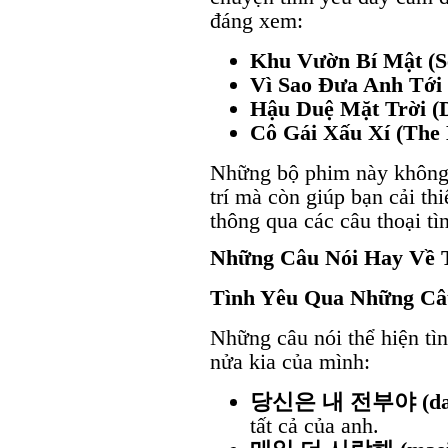
đáng xem:
Khu Vườn Bí Mật (S
Vì Sao Đưa Anh Tới 
Hậu Duệ Mặt Trời (D
Cô Gái Xấu Xí (The 
Những bộ phim này không 
trí mà còn giúp bạn cải th
thông qua các câu thoại tì
Những Câu Nói Hay Về 
Tình Yêu Qua Những Câ
Những câu nói thể hiện tì
nửa kia của mình:
당신은 내 전부야 (dangs
tất cả của anh.