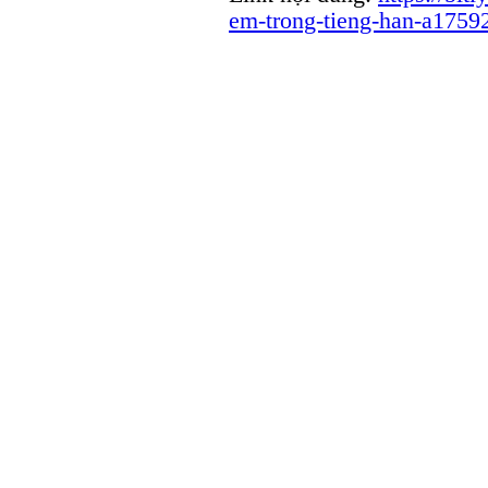
em-trong-tieng-han-a1759