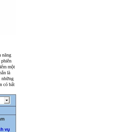
h năng
c phiên
kiếm một
hắn là
n những
n có bất