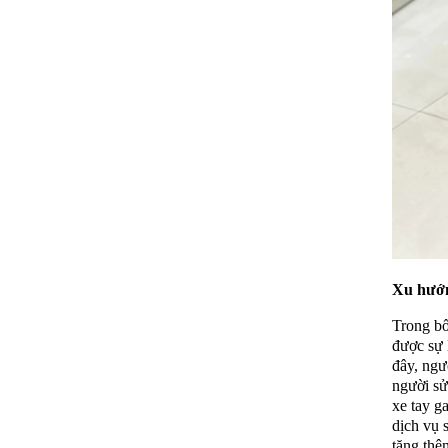
Xu hướn
Trong bố
được sự 
đây, ngư
người sử
xe tay g
dịch vụ 
tăng thê