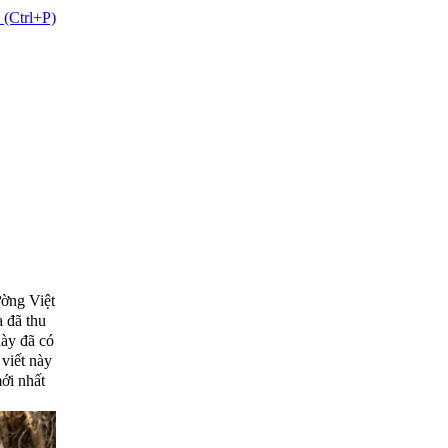
 (Ctrl+P)
ường Việt
a đã thu
này đã có
viết này
mới nhất