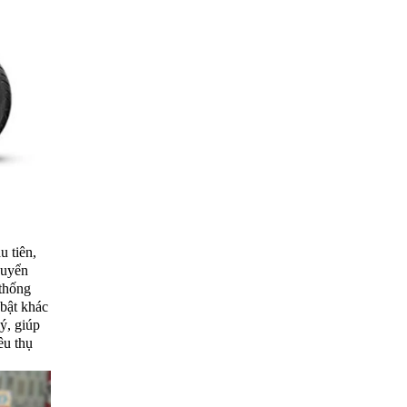
u tiên,
chuyển
 thống
 bật khác
lý, giúp
êu thụ