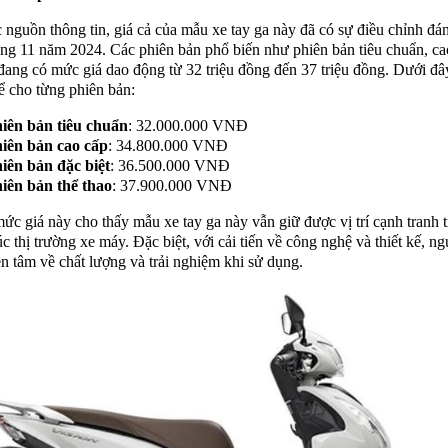
 nguồn thông tin, giá cả của mẫu xe tay ga này đã có sự điều chỉnh đá
áng 11 năm 2024. Các phiên bản phổ biến như phiên bản tiêu chuẩn, ca
 đang có mức giá dao động từ 32 triệu đồng đến 37 triệu đồng. Dưới đâ
hể cho từng phiên bản:
iên bản tiêu chuẩn
: 32.000.000 VNĐ
iên bản cao cấp
: 34.800.000 VNĐ
iên bản đặc biệt
: 36.500.000 VNĐ
iên bản thể thao
: 37.900.000 VNĐ
c giá này cho thấy mẫu xe tay ga này vẫn giữ được vị trí cạnh tranh 
c thị trường xe máy. Đặc biệt, với cải tiến về công nghệ và thiết kế, n
ên tâm về chất lượng và trải nghiệm khi sử dụng.