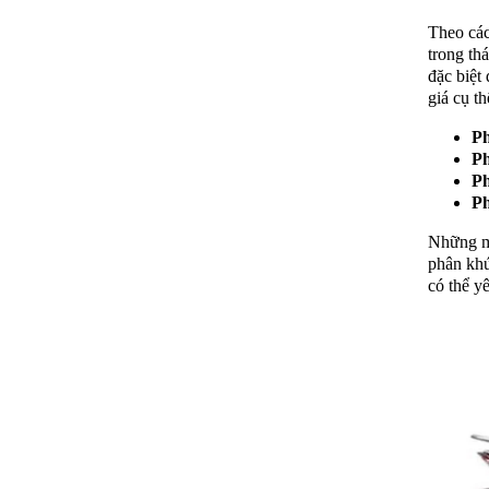
Theo các
trong th
đặc biệt
giá cụ t
Ph
Ph
Ph
Ph
Những mứ
phân khú
có thể y