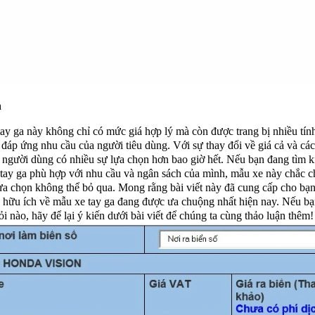
n
ay ga này không chỉ có mức giá hợp lý mà còn được trang bị nhiều tín
, đáp ứng nhu cầu của người tiêu dùng. Với sự thay đổi về giá cả và cá
 người dùng có nhiều sự lựa chọn hơn bao giờ hết. Nếu bạn đang tìm 
 tay ga phù hợp với nhu cầu và ngân sách của mình, mẫu xe này chắc c
ựa chọn không thể bỏ qua. Mong rằng bài viết này đã cung cấp cho bạ
n hữu ích về mẫu xe tay ga đang được ưa chuộng nhất hiện nay. Nếu bạ
ỏi nào, hãy để lại ý kiến dưới bài viết để chúng ta cùng thảo luận thêm!