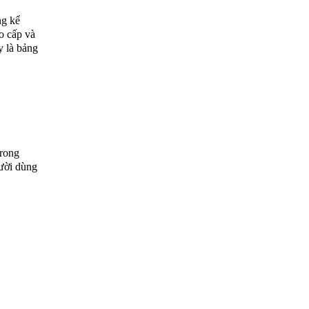
ng kể
o cấp và
y là bảng
trong
gười dùng