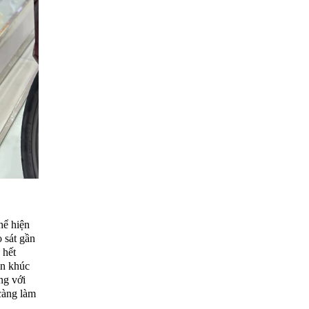
hể hiện
 sát gần
 hết
ân khúc
ng với
càng làm