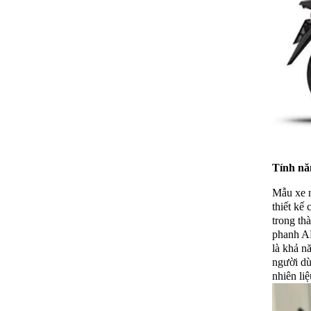
Tính nă
Mẫu xe n
thiết kế 
trong th
phanh AB
là khả n
người dù
nhiên li