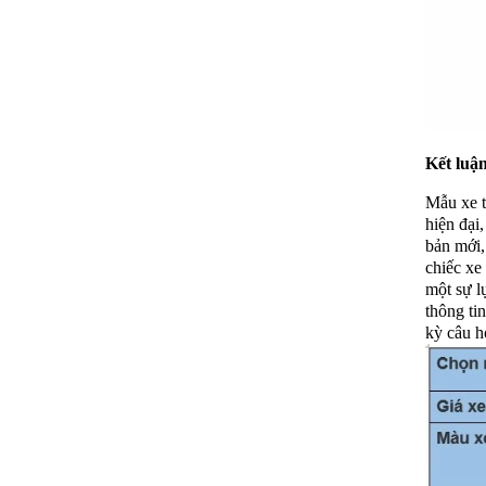
Kết luậ
Mẫu xe t
hiện đại
bản mới,
chiếc xe
một sự l
thông ti
kỳ câu h