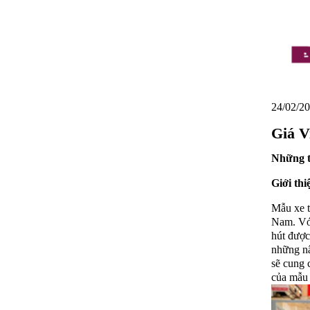
24/02/20
Giá V
Những t
Giới th
Mẫu xe t
Nam. Với 
hút được
những nâ
sẽ cung 
của mẫu 