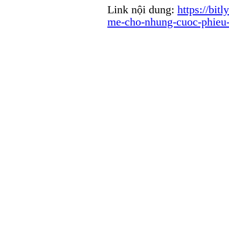
Link nội dung:
https://bit
me-cho-nhung-cuoc-phieu-