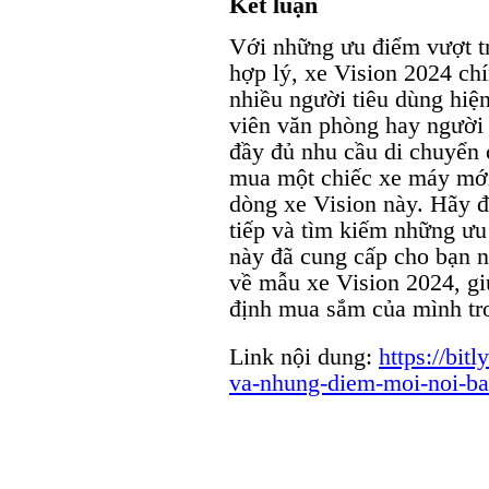
Kết luận
Với những ưu điểm vượt trộ
hợp lý, xe Vision 2024 ch
nhiều người tiêu dùng hiện
viên văn phòng hay người 
đầy đủ nhu cầu di chuyển 
mua một chiếc xe máy mới
dòng xe Vision này. Hãy đế
tiếp và tìm kiếm những ưu 
này đã cung cấp cho bạn n
về mẫu xe Vision 2024, gi
định mua sắm của mình tro
Link nội dung:
https://bit
va-nhung-diem-moi-noi-ba