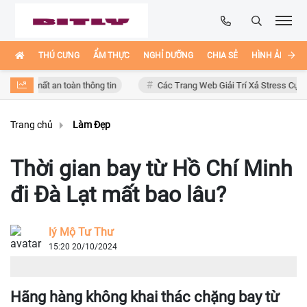
THÚ CƯNG
ẨM THỰC
NGHỈ DƯỠNG
CHIA SẺ
HÌNH ẢNH ĐẸ
 mất an toàn thông tin
Các Trang Web Giải Trí Xả Stress Cực Hay Ho T
Trang chủ
Làm Đẹp
Thời gian bay từ Hồ Chí Minh
đi Đà Lạt mất bao lâu?
lý Mộ Tư Thư
15:20 20/10/2024
Hãng hàng không khai thác chặng bay từ