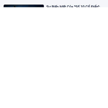
Sự Biến Mất Của "Số 10 Cổ Điển":
Lời Chia Tay Những Nghệ Sĩ Cuối
Cùng
17:10 19/01/2026
Cập Nhật Tin Chuyển Nhượng
Chelsea nhắm Fermin Lopez
17:09 13/01/2026
Dàn Sao Trẻ Hứa Hẹn Bùng Nổ Tại
World Cup 2026
17:12 07/01/2026
Vì Sao Bảo Mật Tài Khoản Online
Ngày Càng Quan Trọng?