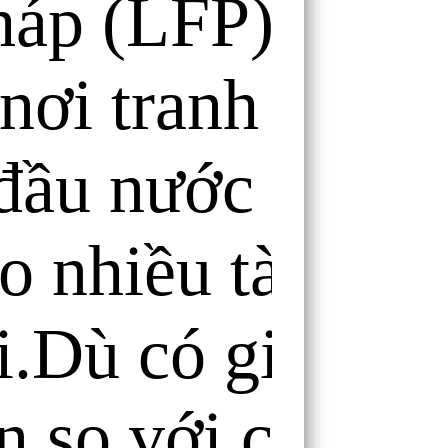
áp (LFP). Giải
nơi tranh tài củ
đầu nước Pháp 
o nhiều tài năng
i.Dù có giai đo
ơn so với các g