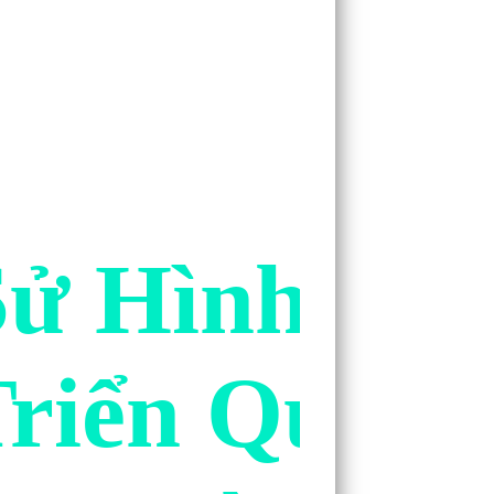
 Sử Hình Th
Triển Qua C