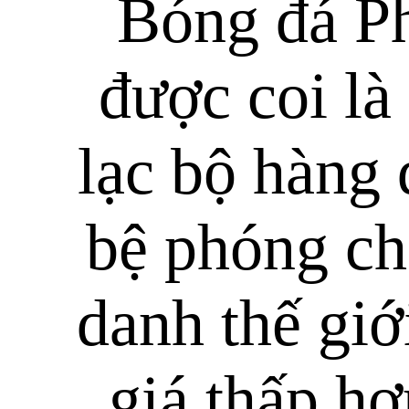
Bóng đá Ph
được coi là 
lạc bộ hàng 
bệ phóng ch
danh thế giớ
giá thấp h