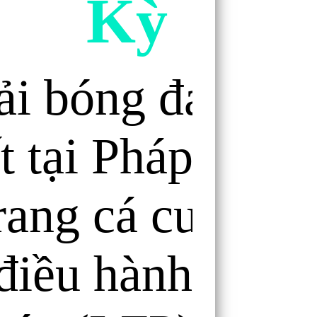
Kỳ
iải bóng đá chu
t tại Pháp và ch
trang cá cược b
điều hành bởi 