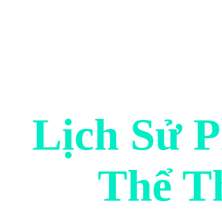
Lịch Sử P
Thể T