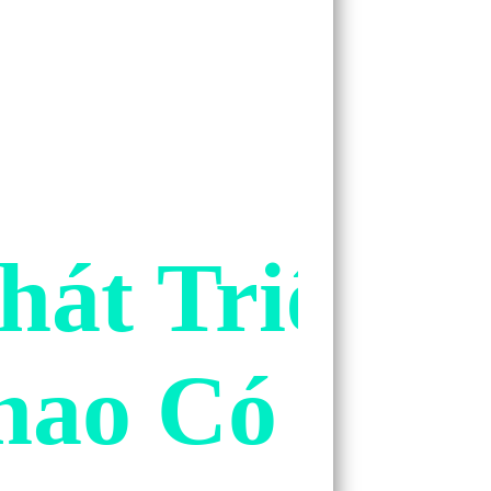
hát Triển 
hao Có Bán