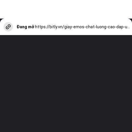
Đang mở
https://bitly.vn/giay-emos-chat-luong-cao-dap-ung-nhu-cau-tieu-dung-a17199.html?utm_source=web-stories-generator
Truy cập trang web của chúng tôi và
xem tất cả các bài viết khác!