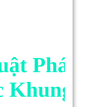
uật Pháo H
c Khung Ản