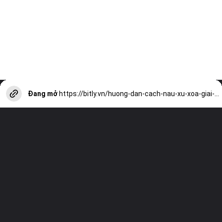
Đang mở
https://bitly.vn/huong-dan-cach-nau-xu-xoa-giai-nhiet-ngay-he-a17807.html?utm_source=web-stories-generator
Truy cập trang web của chúng tôi và
xem tất cả các bài viết khác!