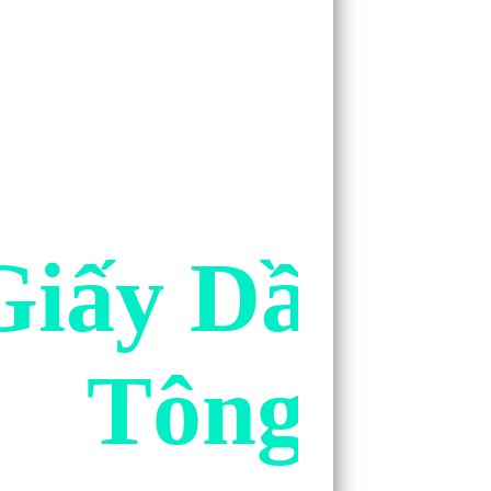
Giấy Dầu Ló
Tông