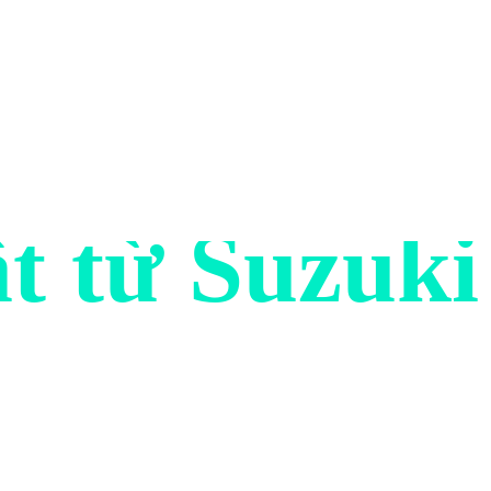
ệu về mẫu x
t từ Suzuki