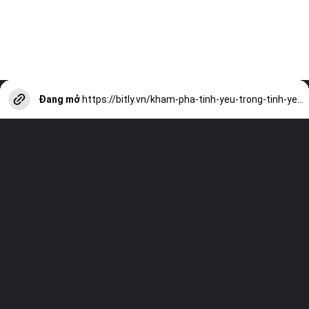
Đang mở
https://bitly.vn/kham-pha-tinh-yeu-trong-tinh-yeu-tu-0-den-1-a17399.html?utm_source=web-stories-generator
Truy cập trang web của chúng tôi và
xem tất cả các bài viết khác!