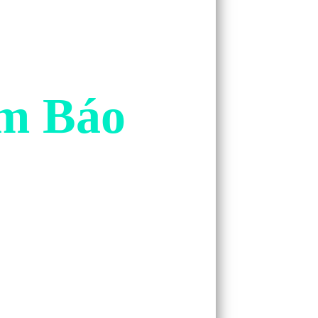
ềm Báo