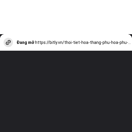
Đang mở
https://bitly.vn/thoi-tiet-hoa-thang-phu-hoa-phu-yen-hom-nay-a16966.html?utm_source=web-stories-generator
Truy cập trang web của chúng tôi và
xem tất cả các bài viết khác!