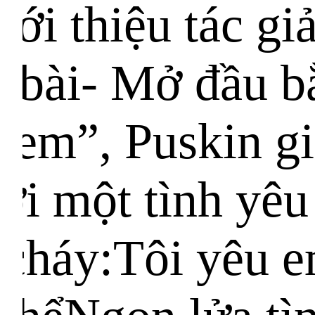
ới thiệu tác giả
 bài- Mở đầu b
 em”, Puskin gi
ới một tình yêu 
cháy:Tôi yêu e