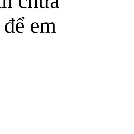
nh chưa
 để em