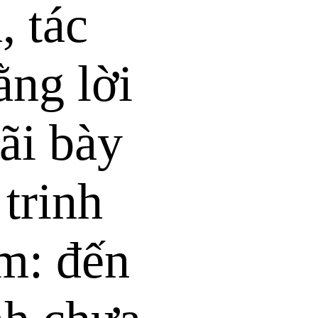
, tác
ằng lời
ãi bày
trinh
m: đến