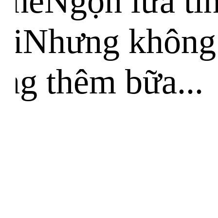
thểNgọn lửa tì
haiNhưng không
òng thêm bữa...