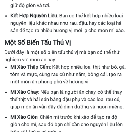
giữ độ giòn và tơi.
Kết Hợp Nguyên Liệu
: Bạn có thể kết hợp nhiều loại
nguyên liệu khác nhau như rau, đậu, hay các loại hải
sản để tạo ra nhiều hương vị mới lạ cho món mì xào.
Một Số Biến Tấu Thú Vị
Dưới đây là một số biến tấu thú vị mà bạn có thể thử
nghiệm với món ăn này:
Mì Xào Thập Cẩm
: Kết hợp nhiều loại thịt như bò, gà,
tôm và mực, cùng rau củ như nấm, bông cải, tạo ra
một món ăn phong phú về hương vị.
Mì Xào Chay
: Nếu bạn là người ăn chay, có thể thay
thế thịt và hải sản bằng đậu phụ và các loại rau củ,
giúp món ăn vẫn đầy đủ dinh dưỡng và ngon miệng.
Mì Xào Giòn
: Chiên mì trước khi xào để tạo ra độ
giòn cho mì, sau đó bạn chỉ cần cho nguyên liệu lên
trên, rất thú vị và mới lạ.