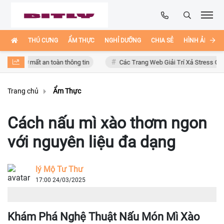
THÚ CƯNG
ẨM THỰC
NGHỈ DƯỠNG
CHIA SẺ
HÌNH ẢNH ĐẸ
 mất an toàn thông tin
Các Trang Web Giải Trí Xả Stress Cực Hay Ho T
Trang chủ
Ẩm Thực
Cách nấu mì xào thơm ngon
với nguyên liệu đa dạng
lý Mộ Tư Thư
17:00 24/03/2025
Khám Phá Nghệ Thuật Nấu Món Mì Xào