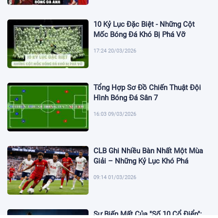
10 Kỷ Lục Đặc Biệt - Những Cột
Mốc Bóng Đá Khó Bị Phá Vỡ
17:24 20/03/2026
Tổng Hợp Sơ Đồ Chiến Thuật Đội
Hình Bóng Đá Sân 7
16:03 09/03/2026
CLB Ghi Nhiều Bàn Nhất Một Mùa
Giải – Những Kỷ Lục Khó Phá
09:14 01/03/2026
Sự Biến Mất Của "Số 10 Cổ Điển":